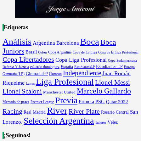
Etiquetas
Boca
Análisis
Boca
Argentina
Barcelona
Juniors
Brasil
Copa Argentina
Colón
Copa de La Liga
Copa de la Liga Profesional
Copa Libertadores
Copa Liga Profesional
Copa Sudamericana
Estudiantes LP
España
eduardo dominguez
Europa
Defensa Y Justicia
EstudiantesLP
Independiente
Juan Román
GimnasiaLP
Gimnasia (LP)
Huracan
Liga Profesional
Lionel Messi
Riquelme
Lanus
Marcelo Gallardo
Lionel Scaloni
Manchester United
Previa
Primera
PSG
Qatar 2022
Mercado de pases
Premier League
River
River Plate
Racing
San
Rosario Central
Real Madrid
Selección Argentina
Lorenzo.
Vélez
Talleres
¡Seguinos!