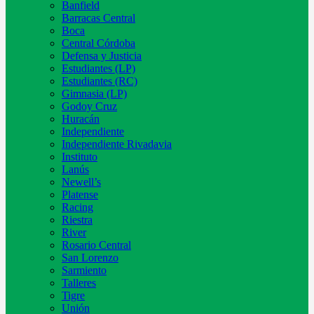
Banfield
Barracas Central
Boca
Central Córdoba
Defensa y Justicia
Estudiantes (LP)
Estudiantes (RC)
Gimnasia (LP)
Godoy Cruz
Huracán
Independiente
Independiente Rivadavia
Instituto
Lanús
Newell’s
Platense
Racing
Riestra
River
Rosario Central
San Lorenzo
Sarmiento
Talleres
Tigre
Unión