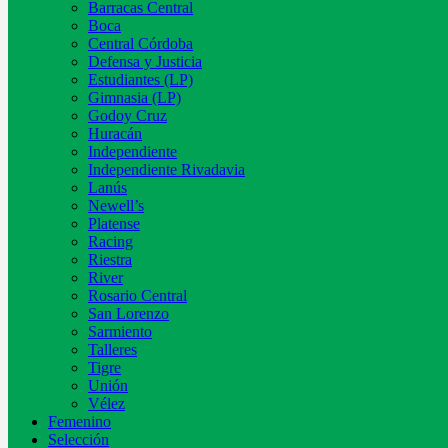
Barracas Central
Boca
Central Córdoba
Defensa y Justicia
Estudiantes (LP)
Gimnasia (LP)
Godoy Cruz
Huracán
Independiente
Independiente Rivadavia
Lanús
Newell’s
Platense
Racing
Riestra
River
Rosario Central
San Lorenzo
Sarmiento
Talleres
Tigre
Unión
Vélez
Femenino
Selección