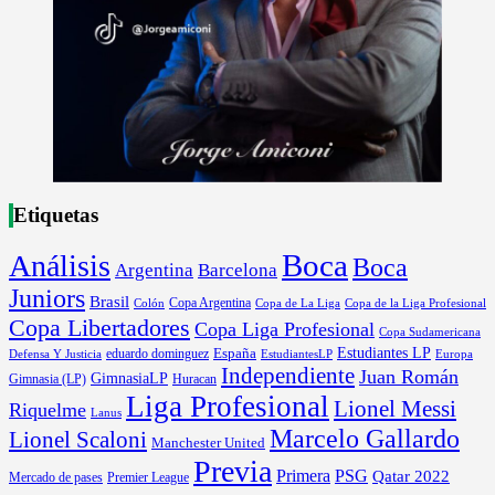
Etiquetas
Boca
Análisis
Boca
Argentina
Barcelona
Juniors
Brasil
Copa Argentina
Colón
Copa de La Liga
Copa de la Liga Profesional
Copa Libertadores
Copa Liga Profesional
Copa Sudamericana
Estudiantes LP
España
eduardo dominguez
Europa
Defensa Y Justicia
EstudiantesLP
Independiente
Juan Román
GimnasiaLP
Gimnasia (LP)
Huracan
Liga Profesional
Lionel Messi
Riquelme
Lanus
Marcelo Gallardo
Lionel Scaloni
Manchester United
Previa
Primera
PSG
Qatar 2022
Mercado de pases
Premier League