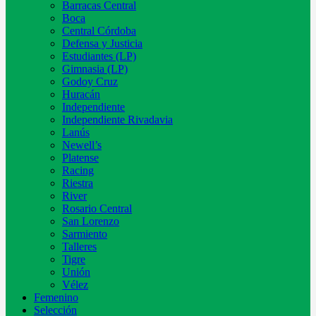
Barracas Central
Boca
Central Córdoba
Defensa y Justicia
Estudiantes (LP)
Gimnasia (LP)
Godoy Cruz
Huracán
Independiente
Independiente Rivadavia
Lanús
Newell’s
Platense
Racing
Riestra
River
Rosario Central
San Lorenzo
Sarmiento
Talleres
Tigre
Unión
Vélez
Femenino
Selección