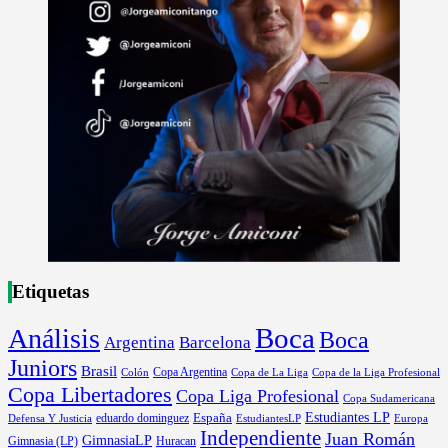
Etiquetas
Boca
Análisis
Boca
Argentina
Barcelona
Juniors
Brasil
Copa Argentina
Colón
Copa de La Liga
Copa de la Liga Profesional
Copa Libertadores
Copa Liga Profesional
Copa Sudamericana
Estudiantes LP
España
eduardo dominguez
Europa
Defensa Y Justicia
EstudiantesLP
Independiente
Juan Román
GimnasiaLP
Gimnasia (LP)
Huracan