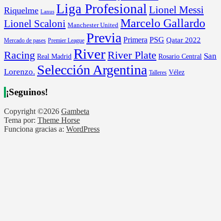
Liga Profesional
Lionel Messi
Riquelme
Lanus
Marcelo Gallardo
Lionel Scaloni
Manchester United
Previa
Primera
PSG
Qatar 2022
Mercado de pases
Premier League
River
River Plate
Racing
San
Rosario Central
Real Madrid
Selección Argentina
Lorenzo.
Vélez
Talleres
¡Seguinos!
Copyright ©2026
Gambeta
Tema por:
Theme Horse
Funciona gracias a:
WordPress