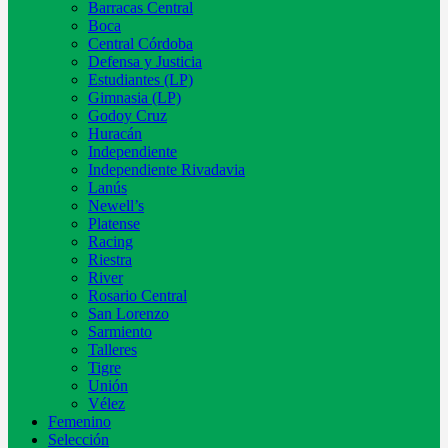
Barracas Central
Boca
Central Córdoba
Defensa y Justicia
Estudiantes (LP)
Gimnasia (LP)
Godoy Cruz
Huracán
Independiente
Independiente Rivadavia
Lanús
Newell’s
Platense
Racing
Riestra
River
Rosario Central
San Lorenzo
Sarmiento
Talleres
Tigre
Unión
Vélez
Femenino
Selección