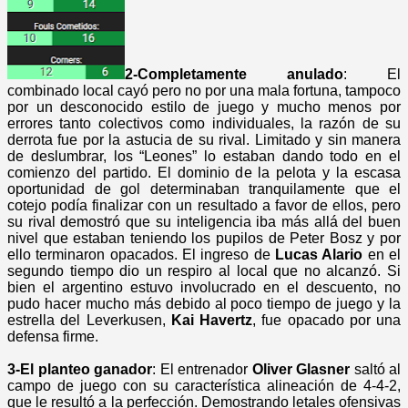
2-Completamente anulado
: El
combinado local cayó pero no por una mala fortuna, tampoco
por un desconocido estilo de juego y mucho menos por
errores tanto colectivos como individuales, la razón de su
derrota fue por la astucia de su rival. Limitado y sin manera
de deslumbrar, los “Leones” lo estaban dando todo en el
comienzo del partido. El dominio de la pelota y la escasa
oportunidad de gol determinaban tranquilamente que el
cotejo podía finalizar con un resultado a favor de ellos, pero
su rival demostró que su inteligencia iba más allá del buen
nivel que estaban teniendo los pupilos de Peter Bosz y por
ello terminaron opacados. El ingreso de
Lucas Alario
en el
segundo tiempo dio un respiro al local que no alcanzó. Si
bien el argentino estuvo involucrado en el descuento, no
pudo hacer mucho más debido al poco tiempo de juego y la
estrella del Leverkusen,
Kai Havertz
, fue opacado por una
defensa firme.
3-El planteo ganador
: El entrenador
Oliver Glasner
saltó al
campo de juego con su característica alineación de 4-4-2,
que le resultó a la perfección. Demostrando letales ofensivas