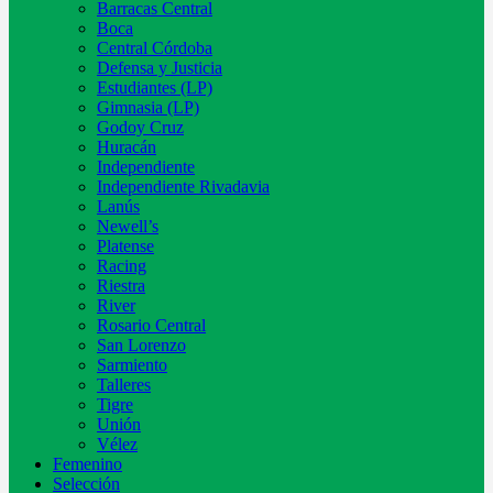
Barracas Central
Boca
Central Córdoba
Defensa y Justicia
Estudiantes (LP)
Gimnasia (LP)
Godoy Cruz
Huracán
Independiente
Independiente Rivadavia
Lanús
Newell’s
Platense
Racing
Riestra
River
Rosario Central
San Lorenzo
Sarmiento
Talleres
Tigre
Unión
Vélez
Femenino
Selección