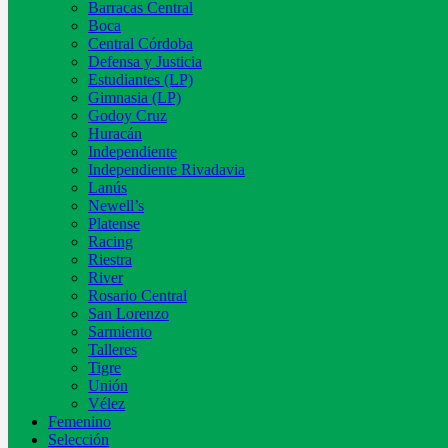
Barracas Central
Boca
Central Córdoba
Defensa y Justicia
Estudiantes (LP)
Gimnasia (LP)
Godoy Cruz
Huracán
Independiente
Independiente Rivadavia
Lanús
Newell’s
Platense
Racing
Riestra
River
Rosario Central
San Lorenzo
Sarmiento
Talleres
Tigre
Unión
Vélez
Femenino
Selección