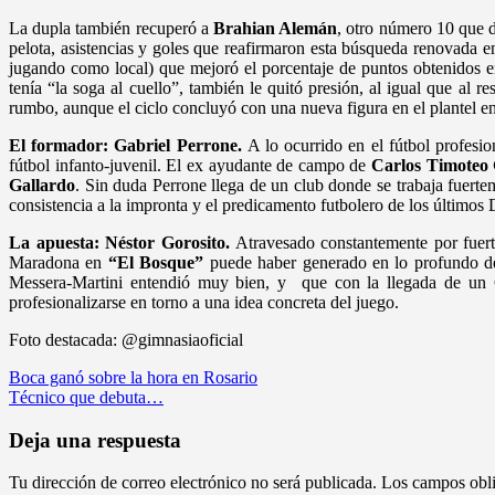
La dupla también recuperó a
Brahian Alemán
, otro número 10 que d
pelota, asistencias y goles que reafirmaron esta búsqueda renovada en
jugando como local) que mejoró el porcentaje de puntos obtenidos en
tenía “la soga al cuello”, también le quitó presión, al igual que al 
rumbo, aunque el ciclo concluyó con una nueva figura en el plantel e
El formador: Gabriel Perrone.
A lo ocurrido en el fútbol profesi
fútbol infanto-juvenil. El ex ayudante de campo de
Carlos Timoteo 
Gallardo
. Sin duda Perrone llega de un club donde se trabaja fuerte
consistencia a la impronta y el predicamento futbolero de los últimos 
La apuesta: Néstor Gorosito.
Atravesado constantemente por fuerte
Maradona en
“El Bosque”
puede haber generado en lo profundo del
Messera-Martini entendió muy bien, y que con la llegada de un Gor
profesionalizarse en torno a una idea concreta del juego.
Foto destacada: @gimnasiaoficial
Navegación
Boca ganó sobre la hora en Rosario
Técnico que debuta…
de
entradas
Deja una respuesta
Tu dirección de correo electrónico no será publicada.
Los campos obli