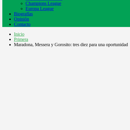
Champions League
Europa League
Biografías
Opinión
Contacto
Inicio
Primera
Maradona, Messera y Gorosito: tres diez para una oportunidad