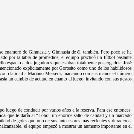
se enamoró de Gimnasia y Gimnasia de él, también. Pero poco se ha
ado por la tabla de promedios, el equipo practicó un fútbol bastante
 dio espacio a dos jugadores que estaban totalmente postergados:
José
y mencionado explícitamente por Gorosito como uno de los habilidosos
con claridad a Mariano Messera, marcando con sus manos el número
asia un cambio de actitud en cuanto al juego, invitando con sus gestos
ipo luego de conducir por varios años a la reserva. Para ese entonces,
oca
que le daría al “Lobo” un enorme salto de calidad y un marcado
ntidad de goles que uno de sus antecesores más recientes y duraderos,
nalcanzable, el equipo empezó a mostrar un aumento importante en el