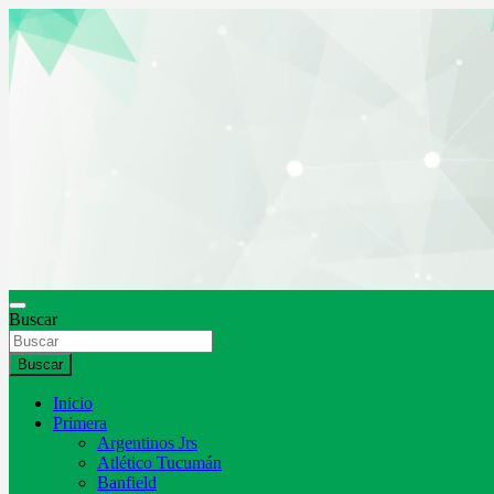
Saltar
al
contenido
Buscar
Buscar
Inicio
Primera
Argentinos Jrs
Atlético Tucumán
Banfield