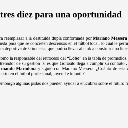
tres diez para una oportunidad
a reemplazar a la destituida dupla conformada por
Mariano Messera
ueda para que se concreten descensos en el fútbol local, lo cual le per
ra deportiva de Gimnasia, que podría llevar al club a construir una línea
omo la responsable del retroceso del
“Lobo
” en la tabla de promedios,
entrenador de su gestión -si es que Gorosito llega a cumplir su contrato-
Armando Maradona
y siguió con Mariano Messera. ¿Cuánto de esta co
to en el fútbol profesional, juvenil e infantil?
embargo algunas pistas nos pueden ayudar a elucubrar sobre el futuro f