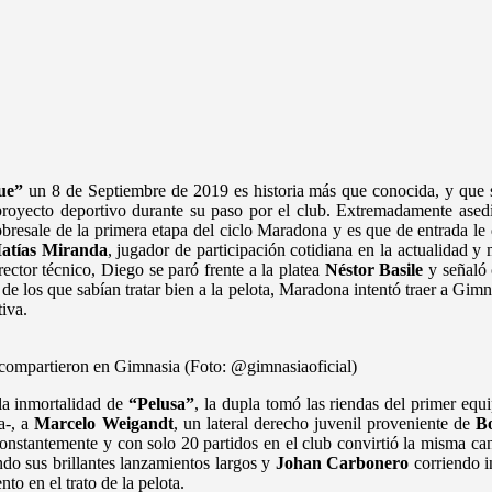
ue”
un 8 de Septiembre de 2019 es historia más que conocida, y que 
proyecto deportivo durante su paso por el club. Extremadamente asedi
obresale de la primera etapa del ciclo Maradona y es que de entrada le
atías Miranda
, jugador de participación cotidiana en la actualidad 
ector técnico, Diego se paró frente a la platea
Néstor Basile
y señaló 
de los que sabían tratar bien a la pelota, Maradona intentó traer a Gimn
iva.
 compartieron en Gimnasia (Foto: @gimnasiaoficial)
a inmortalidad de
“Pelusa”
, la dupla tomó las riendas del primer equ
a-, a
Marcelo Weigandt
, un lateral derecho juvenil proveniente de
B
constantemente y con solo 20 partidos en el club convirtió la misma ca
do sus brillantes lanzamientos largos y
Johan Carbonero
corriendo i
to en el trato de la pelota.