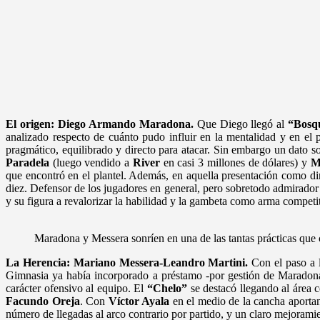
El origen: Diego Armando Maradona.
Que Diego llegó al
“Bosq
analizado respecto de cuánto pudo influir en la mentalidad y en el 
pragmático, equilibrado y directo para atacar. Sin embargo un dato s
Paradela
(luego vendido a
River
en casi 3 millones de dólares) y
M
que encontró en el plantel. Además, en aquella presentación como dir
diez. Defensor de los jugadores en general, pero sobretodo admirador 
y su figura a revalorizar la habilidad y la gambeta como arma competit
Maradona y Messera sonríen en una de las tantas prácticas que
La Herencia: Mariano Messera-Leandro Martini.
Con el paso a l
Gimnasia ya había incorporado a préstamo -por gestión de Maradon
carácter ofensivo al equipo. El
“Chelo”
se destacó llegando al área 
Facundo Oreja
. Con
Víctor Ayala
en el medio de la cancha aportan
número de llegadas al arco contrario por partido, y un claro mejoramien