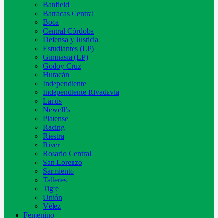
Banfield
Barracas Central
Boca
Central Córdoba
Defensa y Justicia
Estudiantes (LP)
Gimnasia (LP)
Godoy Cruz
Huracán
Independiente
Independiente Rivadavia
Lanús
Newell’s
Platense
Racing
Riestra
River
Rosario Central
San Lorenzo
Sarmiento
Talleres
Tigre
Unión
Vélez
Femenino