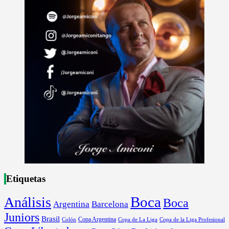
Etiquetas
Boca
Análisis
Boca
Argentina
Barcelona
Juniors
Brasil
Copa Argentina
Colón
Copa de La Liga
Copa de la Liga Profesional