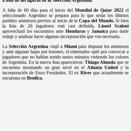
a una de las figuras de la Sleección Argentina.
A falta de 60 días para el inicio del
Mundial de Qatar 2022
el
seleccionado Argentino se prepara para lo que serán los últimos
partidos amistosos previos al inicio de la
Copa del Mundo.
Si bien
la lista de 26 jugadores está casi definida,
Lionel Scaloni
aprovechará los encuentros ante
Honduras
y
Jamaica
para darle
rodaje y analizar hacer algunas incorporación que vea necesaria.
La
Selección Argentina
viajó a
Miami
para disputar los amistosos
y ante algunas bajas por lesiones, el entrenador optó por convocar a
jugadores que no habían tenido tantos minutos vistiendo los colores
de Argentina. En la nueva lista aparecieron:
Thiago Almada
que se
encuentra mostrando un gran nivel en el
Atlanta United
y la
incorporación de Enzo Fernández. El ex
River
que actualmente se
encuentra en
Benfica.