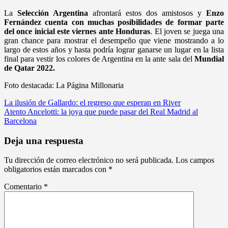
La
Selección Argentina
afrontará estos dos amistosos y
Enzo
Fernández cuenta con muchas posibilidades de formar parte
del once inicial este viernes ante Honduras
. El joven se juega una
gran chance para mostrar el desempeño que viene mostrando a lo
largo de estos años y hasta podría lograr ganarse un lugar en la lista
final para vestir los colores de Argentina en la ante sala del
Mundial
de Qatar 2022.
Foto destacada: La Página Millonaria
Navegación
La ilusión de Gallardo: el regreso que esperan en River
Atento Ancelotti: la joya que puede pasar del Real Madrid al
de
Barcelona
entradas
Deja una respuesta
Tu dirección de correo electrónico no será publicada.
Los campos
obligatorios están marcados con
*
Comentario
*