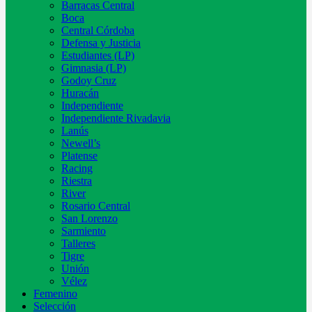
Barracas Central
Boca
Central Córdoba
Defensa y Justicia
Estudiantes (LP)
Gimnasia (LP)
Godoy Cruz
Huracán
Independiente
Independiente Rivadavia
Lanús
Newell’s
Platense
Racing
Riestra
River
Rosario Central
San Lorenzo
Sarmiento
Talleres
Tigre
Unión
Vélez
Femenino
Selección