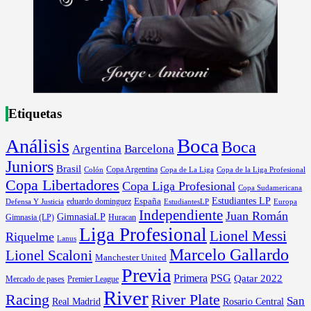
Etiquetas
Boca
Análisis
Boca
Argentina
Barcelona
Juniors
Brasil
Copa Argentina
Colón
Copa de La Liga
Copa de la Liga Profesional
Copa Libertadores
Copa Liga Profesional
Copa Sudamericana
Estudiantes LP
España
eduardo dominguez
Europa
Defensa Y Justicia
EstudiantesLP
Independiente
Juan Román
GimnasiaLP
Gimnasia (LP)
Huracan
Liga Profesional
Lionel Messi
Riquelme
Lanus
Marcelo Gallardo
Lionel Scaloni
Manchester United
Previa
Primera
PSG
Qatar 2022
Mercado de pases
Premier League
River
River Plate
Racing
San
Rosario Central
Real Madrid