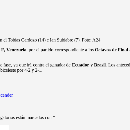
on el Tobías Cardozo (14) e Ian Subiabre (7). Foto: A24
F, Venezuela
, por el partido correspondiente a los
Octavos de Final
e fase, ya que irá contra el ganador de
Ecuador
y
Brasil
. Los antece
biceleste por 4-2 y 2-1.
scender
gatorios están marcados con
*