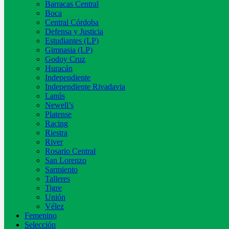
Barracas Central
Boca
Central Córdoba
Defensa y Justicia
Estudiantes (LP)
Gimnasia (LP)
Godoy Cruz
Huracán
Independiente
Independiente Rivadavia
Lanús
Newell’s
Platense
Racing
Riestra
River
Rosario Central
San Lorenzo
Sarmiento
Talleres
Tigre
Unión
Vélez
Femenino
Selección