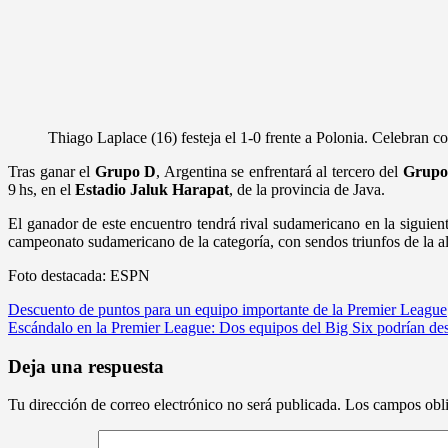
Thiago Laplace (16) festeja el 1-0 frente a Polonia. Celebran c
Tras ganar el
Grupo D
, Argentina se enfrentará al tercero del
Grupo 
9 hs, en el
Estadio Jaluk Harapat
, de la provincia de Java.
El ganador de este encuentro tendrá rival sudamericano en la siguient
campeonato sudamericano de la categoría, con sendos triunfos de la al
Foto destacada: ESPN
Navegación
Descuento de puntos para un equipo importante de la Premier League
Escándalo en la Premier League: Dos equipos del Big Six podrían de
de
entradas
Deja una respuesta
Tu dirección de correo electrónico no será publicada.
Los campos obli