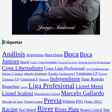
Etiquetas
Boca
Análisis
Boca
Argentina
Barcelona
Juniors
Brasil
Copa Argentina
Colón
Copa de La Liga
Copa de la Liga Profesional
Copa Libertadores
Copa Liga Profesional
Copa Sudamericana
Estudiantes LP
España
eduardo dominguez
Europa
Defensa Y Justicia
EstudiantesLP
Independiente
Juan Román
GimnasiaLP
Gimnasia (LP)
Huracan
Liga Profesional
Lionel Messi
Riquelme
Lanus
Marcelo Gallardo
Lionel Scaloni
Manchester United
Previa
Primera
PSG
Qatar 2022
Mercado de pases
Premier League
River
River Plate
Racing
San
Rosario Central
Real Madrid