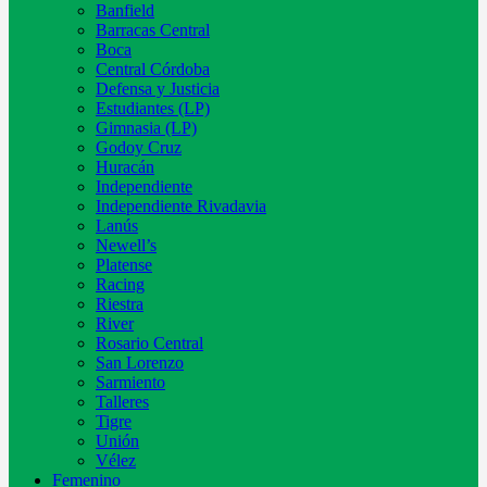
Banfield
Barracas Central
Boca
Central Córdoba
Defensa y Justicia
Estudiantes (LP)
Gimnasia (LP)
Godoy Cruz
Huracán
Independiente
Independiente Rivadavia
Lanús
Newell’s
Platense
Racing
Riestra
River
Rosario Central
San Lorenzo
Sarmiento
Talleres
Tigre
Unión
Vélez
Femenino