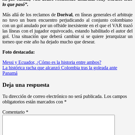
lo que pasó”.
Más allá de los reclamos de
Dorival
, en líneas generales el arbitraje
no tuvo un buen encuentro perjudicando al conjunto colombiano
con un gol anulado por un offside inexistente en el que el VAR trazó
las líneas con el jugador equivocado, estando habilitado el autor del
gol. Una situación que deberá cambiar si se quiere jerarquizar un
torneo que este año ha dejado mucho que desear.
Foto destacada:
Navegación
Messi y Ecuador, ¿Cómo es la historia entre ambos?
La histórica racha que alcanzó Colombia tras la goleada ante
de
Panamá
entradas
Deja una respuesta
Tu dirección de correo electrónico no será publicada.
Los campos
obligatorios están marcados con
*
Comentario
*