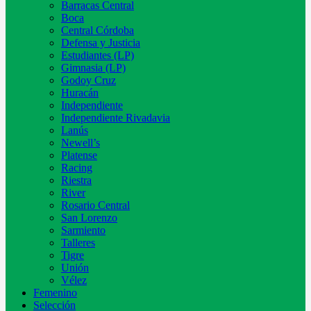
Barracas Central
Boca
Central Córdoba
Defensa y Justicia
Estudiantes (LP)
Gimnasia (LP)
Godoy Cruz
Huracán
Independiente
Independiente Rivadavia
Lanús
Newell’s
Platense
Racing
Riestra
River
Rosario Central
San Lorenzo
Sarmiento
Talleres
Tigre
Unión
Vélez
Femenino
Selección