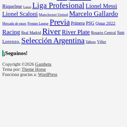
Liga Profesional
Lionel Messi
Riquelme
Lanus
Marcelo Gallardo
Lionel Scaloni
Manchester United
Previa
Primera
PSG
Qatar 2022
Mercado de pases
Premier League
River
River Plate
Racing
San
Rosario Central
Real Madrid
Selección Argentina
Lorenzo.
Vélez
Talleres
¡Seguinos!
Copyright ©2026
Gambeta
Tema por:
Theme Horse
Funciona gracias a:
WordPress