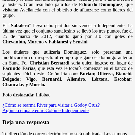
y Justicia. Gran resultado para los de
Eduardo Domínguez
, que
visitarán Avellaneda con el objetivo de afianzarse como líderes del
grupo.
El
“Sabalero”
lleva ocho partidos sin vencer a Independiente. La
última vez que el conjunto santafesino se llevó los tres puntos, fue el
25 de marzo de 2012, cuando ganó por 3-0 con goles de
Chevantón, Moreno y Fabianesi y Sensini
.
Los titulares que utilizaría Dominguez, solo presentan una
modificación con respecto al equipo que ganó el domingo anterior
en Santa Fe.
Christian Bernardi
sería quien ingrese en lugar de
Facundo Farías
, que esta vez le tocaría comenzar en el banco de
suplentes. Dicho esto, Colón iría con
: Burián; Olivera, Bianchi,
Delgado; Vigo, Bernardi, Aliendro, Lértora, Escobar;
Chancalay y Morelo.
Foto destacada:
Infobae
Navegación
¿Cómo se rearma River para visitar a Godoy Cruz?
Agónico empate entre Colón e Independiente
de
entradas
Deja una respuesta
Tu dirección de correo electrónico no será publicada.
Los campos