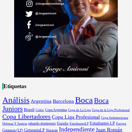
Etiquetas
Boca
Análisis
Boca
Argentina
Barcelona
Juniors
Brasil
Copa Argentina
Colón
Copa de La Liga
Copa de la Liga Profesional
Copa Libertadores
Copa Liga Profesional
Copa Sudamericana
Estudiantes LP
España
eduardo dominguez
Europa
Defensa Y Justicia
EstudiantesLP
Independiente
Juan Román
GimnasiaLP
Gimnasia (LP)
Huracan