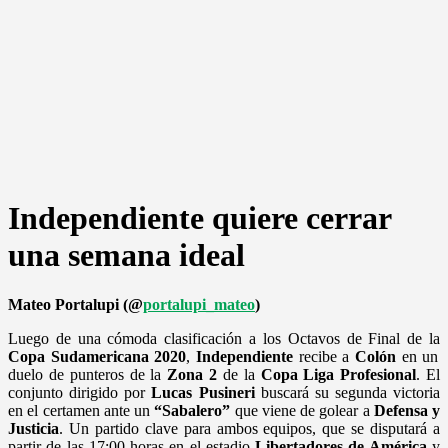
Independiente quiere cerrar
una semana ideal
Mateo Portalupi (@
portalupi_mateo
)
Luego de una cómoda clasificación a los Octavos de Final de la
Copa Sudamericana 2020
,
Independiente
recibe a
Colón
en un
duelo de punteros de la
Zona 2
de la
Copa Liga Profesional
.
El
conjunto dirigido por
Lucas Pusineri
buscará su segunda victoria
en el certamen ante un
“Sabalero”
que viene de golear a
Defensa y
Justicia
. Un partido clave para ambos equipos, que se disputará a
partir de las 17:00 horas en el estadio
Libertadores de América
y