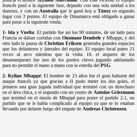
francés pasó a la siguiente fase, dejando con una sola unidad a los
daneses, y con un
Australia
que le ganó hoy a
Túnez
en segundo
lugar con 3 puntos. El equipo de Dinamarca está obligado a ganar
para pasar a la siguiente ronda.
1- Ida y Vuelta
: El partido fue asi los 90 minutos, de un lado para
Francia se daban corridas con
Ousmane Dembele
y Mbappe, y del
otro lado la pausa de
Christian Eriksen
generaba grandes espacios
que los delanteros y laterales del equipo. El equipo local pateo 21
veces al arco mientras que la visita 10, el arquero de los
dinamarqueses fue uno de los puntos claves jugando adelantado
para no permitir el mano a mano con la estrella del
PSG
.
2-
Kylian Mbappé
: El hombre de 23 años fue el gran baluarte del
ataque francés ya que gracias a él pudo meter los dos goles, el
primero una gran jugada individual que terminó con un derechazo
en el área chica, y el segundo con un centro de
Antoine
Griezmann
que terminó en el muslo de Mbappé para poner el partido 2-1, un
partido que se le había complicado al equipo ya que se lo estaban
llevando por delante luego del empate de
Andreas Christensen
.