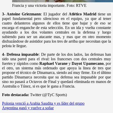
Francia y una victoria importante. Foto: RTVE
3- Antoine Griezmann
: El jugador del
Atlético Madrid
tiene un
papel fundamental pero silencioso en el equipo, ya que al tener
cuatro delanteros algunos de ellos tiene que bajar y de eso se
encarga el enganche de esta selección. En un ida y vuelta constante
ayudando a los dos volantes centrales en la defensa y luego
subiendo para ser un atacante mas, y mas que en otro momento
disfrazándose de asistidor para los tres de arriba que necesitan que la
pelota le llegue.
4- Defensa impasable
: De parte de los dos lados, las defensas han
sido una pared para el rival: los franceses con dos centrales muy
fuertes y rápidos como
Raphael Varane
y
Dayot Upamecano
, por
el otro, un sistema más ordenado que apoya la linea de tres que
propone el técnico de Dinamarca, siendo así muy firme. En el último
partido Dinamarca necesita que su defensa sea impasable por que
sino no pasará a Octavos de Final y quedará eliminada en manos de
Australia o Túnez, si es que le gana a Francia.
Foto destacada:
Twitter (@TyC Sports)
Navegación
Polonia venció a Arabia Saudita y es líder del grupo
Argentina ganó y vuelve a soñar
de