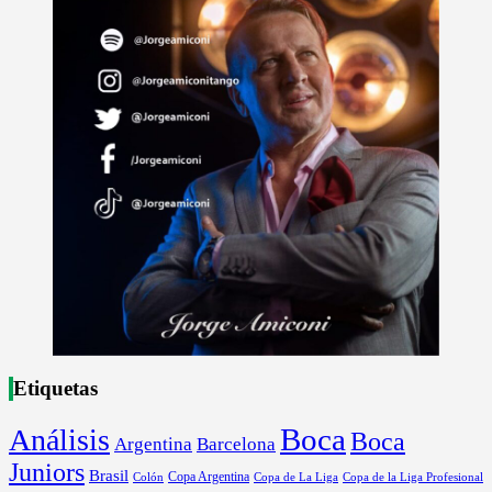
Etiquetas
Boca
Análisis
Boca
Argentina
Barcelona
Juniors
Brasil
Copa Argentina
Colón
Copa de La Liga
Copa de la Liga Profesional