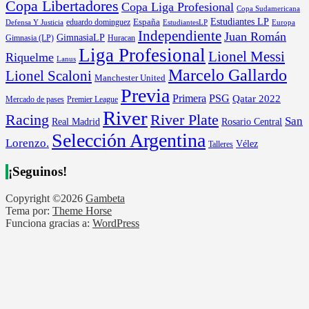
Copa Libertadores
Copa Liga Profesional
Copa Sudamericana
Estudiantes LP
España
eduardo dominguez
Europa
Defensa Y Justicia
EstudiantesLP
Independiente
Juan Román
GimnasiaLP
Gimnasia (LP)
Huracan
Liga Profesional
Lionel Messi
Riquelme
Lanus
Marcelo Gallardo
Lionel Scaloni
Manchester United
Previa
Primera
PSG
Qatar 2022
Mercado de pases
Premier League
River
River Plate
Racing
San
Rosario Central
Real Madrid
Selección Argentina
Lorenzo.
Vélez
Talleres
¡Seguinos!
Copyright ©2026
Gambeta
Tema por:
Theme Horse
Funciona gracias a:
WordPress