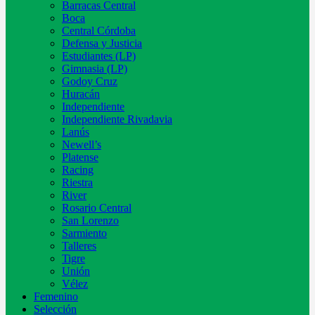
Barracas Central
Boca
Central Córdoba
Defensa y Justicia
Estudiantes (LP)
Gimnasia (LP)
Godoy Cruz
Huracán
Independiente
Independiente Rivadavia
Lanús
Newell’s
Platense
Racing
Riestra
River
Rosario Central
San Lorenzo
Sarmiento
Talleres
Tigre
Unión
Vélez
Femenino
Selección