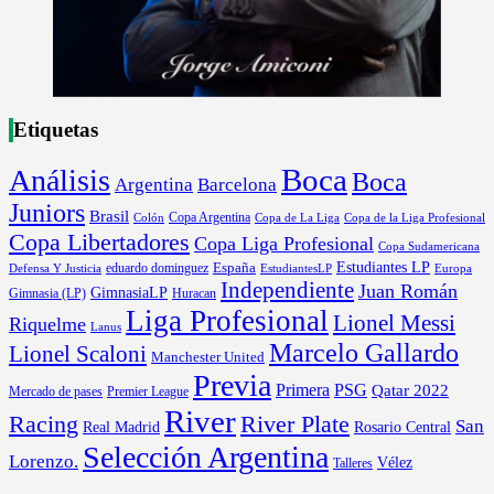
Etiquetas
Boca
Análisis
Boca
Argentina
Barcelona
Juniors
Brasil
Copa Argentina
Colón
Copa de La Liga
Copa de la Liga Profesional
Copa Libertadores
Copa Liga Profesional
Copa Sudamericana
Estudiantes LP
España
eduardo dominguez
Europa
Defensa Y Justicia
EstudiantesLP
Independiente
Juan Román
GimnasiaLP
Gimnasia (LP)
Huracan
Liga Profesional
Lionel Messi
Riquelme
Lanus
Marcelo Gallardo
Lionel Scaloni
Manchester United
Previa
Primera
PSG
Qatar 2022
Mercado de pases
Premier League
River
River Plate
Racing
San
Rosario Central
Real Madrid
Selección Argentina
Lorenzo.
Vélez
Talleres