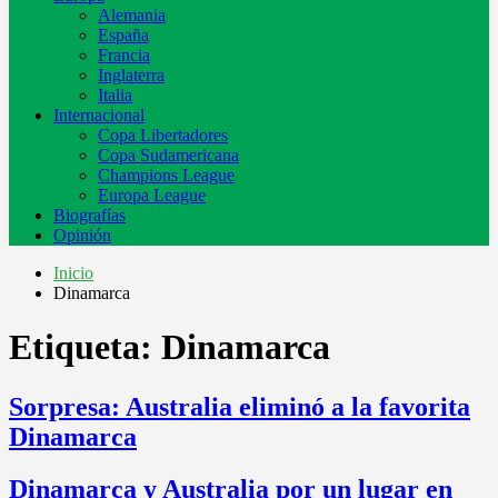
Alemania
España
Francia
Inglaterra
Italia
Internacional
Copa Libertadores
Copa Sudamericana
Champions League
Europa League
Biografías
Opinión
Inicio
Dinamarca
Etiqueta:
Dinamarca
Sorpresa: Australia eliminó a la favorita
Dinamarca
Dinamarca y Australia por un lugar en