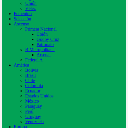
Unión
Vélez
Femenino
Selección
Ascenso
Primera Nacional
Colón
Godoy Cruz
Patronato
B Metropolitana
Arsenal
Federal A
América
Bolivia
Brasil
Chile
Colombia
Ecuador
Estados Unidos
México
Paraguay
Perú
Uruguay
Venezuela
Europa