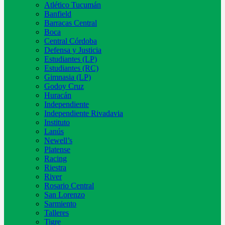
Atlético Tucumán
Banfield
Barracas Central
Boca
Central Córdoba
Defensa y Justicia
Estudiantes (LP)
Estudiantes (RC)
Gimnasia (LP)
Godoy Cruz
Huracán
Independiente
Independiente Rivadavia
Instituto
Lanús
Newell’s
Platense
Racing
Riestra
River
Rosario Central
San Lorenzo
Sarmiento
Talleres
Tigre