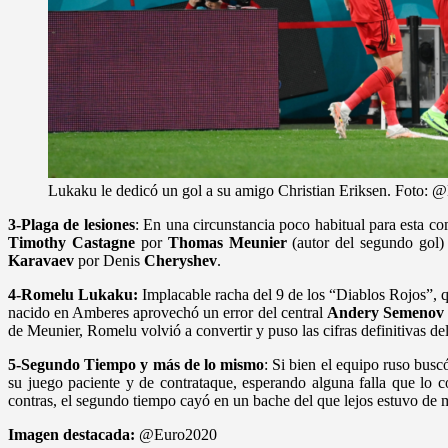
Lukaku le dedicó un gol a su amigo Christian Eriksen. Foto:
3-Plaga de lesiones
: En una circunstancia poco habitual para esta co
Timothy Castagne
por
Thomas Meunier
(autor del segundo gol) 
Karavaev
por Denis
Cheryshev
.
4-Romelu Lukaku:
Implacable racha del 9 de los “Diablos Rojos”, q
nacido en Amberes aprovechó un error del central
Andery Semenov
de Meunier, Romelu volvió a convertir y puso las cifras definitivas del 
5-Segundo Tiempo y más de lo mismo
: Si bien el equipo ruso busc
su juego paciente y de contrataque, esperando alguna falla que lo
contras, el segundo tiempo cayó en un bache del que lejos estuvo de m
Imagen destacada:
@Euro2020