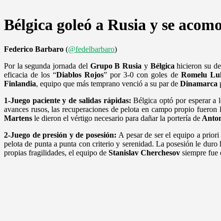
Bélgica goleó a Rusia y se acom
Federico Barbaro
(
@fedelbarbaro
)
Por la segunda jornada del
Grupo B
Rusia
y
Bélgica
hicieron su de
eficacia de los “
Diablos Rojos
” por 3-0 con goles de
Romelu Lu
Finlandia
, equipo que más temprano venció a su par de
Dinamarca
p
1-Juego paciente y de salidas rápidas:
Bélgica optó por esperar a lo
avances rusos, las recuperaciones de pelota en campo propio fueron 
Martens
le dieron el vértigo necesario para dañar la portería de
Anton
2-Juego de presión y de posesión:
A pesar de ser el equipo a priori
pelota de punta a punta con criterio y serenidad. La posesión le dur
propias fragilidades, el equipo de
Stanislav Cherchesov
siempre fue 