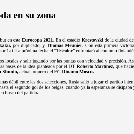
oda en su zona
but en esta
Eurocopa 2021
. En el estadio
Krestovski
de la ciudad d
kaku,
por duplicado, y
Thomas Meunier
. Con esta primera victor
or 1-0. La próxima fecha el “
Tricolor
” enfrentará al conjunto finlandé
s locales y salir jugando por las puntas con velocidad y precisión. Así 
las bases de la idea planteada por el DT
Roberto Martínez
, que haci
 Shunin,
actual arquero del
FC Dinamo Moscu.
 más débil entre las dos selecciones, Rusia salió a jugar el partido int
o hasta el segundo gol de los belgas, cuando ya la esperanza se disipab
en busca del partido
.