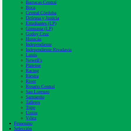
Barracas Central
Boca
Central Córdoba
Defensa y Justicia
Estudiantes (LP)
Gimnasia (LP)
Godoy Cruz
Huracán
Independiente
Independiente Rivadavia
Lanús
Newell’s
Platense
Racing
Riestra
River
Rosario Central
San Lorenzo
Sarmiento
Talleres
Tigre
Unión
Vélez
Femenino
Selección