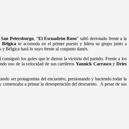
e
San Petersburgo
, “
El Escuadrón Ruso
” salió derrotado frente a la
ia
Bélgica
se acomoda en el primer puesto y lidera su grupo junto a
s y Bélgica hará lo suyo frente al conjunto danés.
consiguió los goles que le dieron la victoria del partido. Frente a los
endo uso de la velocidad de sus carrileros
Yannick Carrasco
y
Dries
entando ser protagonista del encuentro, presionando y haciendo rodar la
a y comenzaba a primar la desesperación del descuento. A pesar de sus