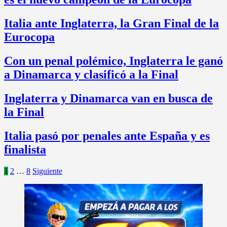
Italia ante Inglaterra, la Gran Final de la
Eurocopa
Con un penal polémico, Inglaterra le ganó
a Dinamarca y clasificó a la Final
Inglaterra y Dinamarca van en busca de
la Final
Italia pasó por penales ante España y es
finalista
Paginación
1
2
…
8
Siguiente
de
entradas