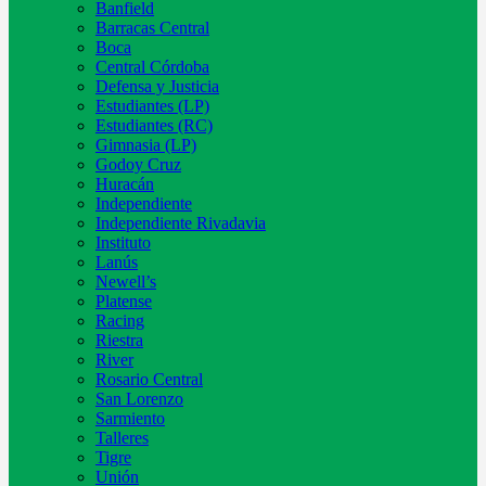
Banfield
Barracas Central
Boca
Central Córdoba
Defensa y Justicia
Estudiantes (LP)
Estudiantes (RC)
Gimnasia (LP)
Godoy Cruz
Huracán
Independiente
Independiente Rivadavia
Instituto
Lanús
Newell’s
Platense
Racing
Riestra
River
Rosario Central
San Lorenzo
Sarmiento
Talleres
Tigre
Unión