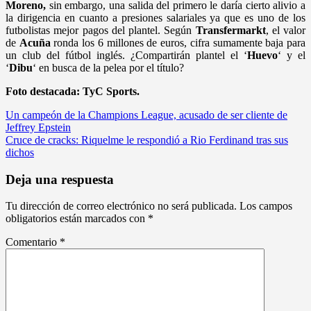
Moreno,
sin embargo, una salida del primero le daría cierto alivio a
la dirigencia en cuanto a presiones salariales ya que es uno de los
futbolistas mejor pagos del plantel. Según
Transfermarkt
, el valor
de
Acuña
ronda los 6 millones de euros, cifra sumamente baja para
un club del fútbol inglés. ¿Compartirán plantel el ‘
Huevo
‘ y el
‘
Dibu
‘ en busca de la pelea por el título?
Foto destacada: TyC Sports.
Navegación
Un campeón de la Champions League, acusado de ser cliente de
Jeffrey Epstein
de
Cruce de cracks: Riquelme le respondió a Rio Ferdinand tras sus
entradas
dichos
Deja una respuesta
Tu dirección de correo electrónico no será publicada.
Los campos
obligatorios están marcados con
*
Comentario
*