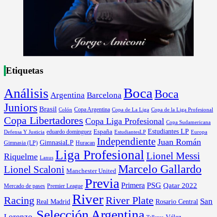
Etiquetas
Boca
Análisis
Boca
Argentina
Barcelona
Juniors
Brasil
Copa Argentina
Colón
Copa de La Liga
Copa de la Liga Profesional
Copa Libertadores
Copa Liga Profesional
Copa Sudamericana
Estudiantes LP
España
eduardo dominguez
Europa
Defensa Y Justicia
EstudiantesLP
Independiente
Juan Román
GimnasiaLP
Gimnasia (LP)
Huracan
Liga Profesional
Lionel Messi
Riquelme
Lanus
Marcelo Gallardo
Lionel Scaloni
Manchester United
Previa
Primera
PSG
Qatar 2022
Mercado de pases
Premier League
River
River Plate
Racing
San
Rosario Central
Real Madrid
Selección Argentina
Lorenzo.
Vélez