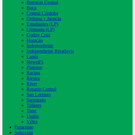
Barracas Central
Boca
Central Córdoba
Defensa y Justicia
Estudiantes (LP)
Gimnasia (LP)
Godoy Cruz
Huracán
Independiente
Independiente Rivadavia
Lanús
Newell’s
Platense
Racing
Riestra
River
Rosario Central
San Lorenzo
Sarmiento
Talleres
Tigre
Unión
Vélez
Femenino
Selección