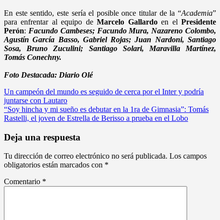
En este sentido, este sería el posible once titular de la “
Academia
”
para enfrentar al equipo de
Marcelo Gallardo
en el
Presidente
Perón
:
Facundo Cambeses; Facundo Mura, Nazareno Colombo,
Agustín García Basso, Gabriel Rojas; Juan Nardoni, Santiago
Sosa, Bruno Zuculini; Santiago Solari, Maravilla Martínez,
Tomás Conechny.
Foto Destacada: Diario Olé
Navegación
Un campeón del mundo es seguido de cerca por el Inter y podría
juntarse con Lautaro
de
“Soy hincha y mi sueño es debutar en la 1ra de Gimnasia”: Tomás
entradas
Rastelli, el joven de Estrella de Berisso a prueba en el Lobo
Deja una respuesta
Tu dirección de correo electrónico no será publicada.
Los campos
obligatorios están marcados con
*
Comentario
*