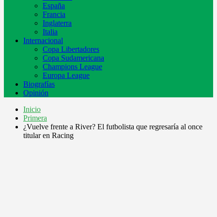
España
Francia
Inglaterra
Italia
Internacional
Copa Libertadores
Copa Sudamericana
Champions League
Europa League
Biografías
Opinión
Inicio
Primera
¿Vuelve frente a River? El futbolista que regresaría al once
titular en Racing