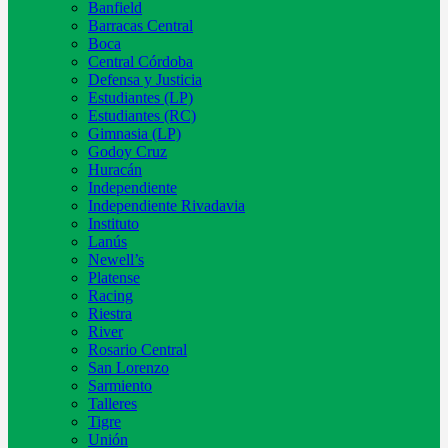
Banfield
Barracas Central
Boca
Central Córdoba
Defensa y Justicia
Estudiantes (LP)
Estudiantes (RC)
Gimnasia (LP)
Godoy Cruz
Huracán
Independiente
Independiente Rivadavia
Instituto
Lanús
Newell’s
Platense
Racing
Riestra
River
Rosario Central
San Lorenzo
Sarmiento
Talleres
Tigre
Unión