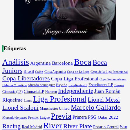
Etiquetas
Boca
Análisis
Boca
Argentina
Barcelona
Juniors
Brasil
Copa Argentina
Colón
Copa de La Liga
Copa de la Liga Profesional
Copa Libertadores
Copa Liga Profesional
Copa Sudamericana
Estudiantes LP
España
eduardo dominguez
Europa
Defensa Y Justicia
EstudiantesLP
Independiente
Juan Román
GimnasiaLP
Gimnasia (LP)
Huracan
Liga Profesional
Lionel Messi
Riquelme
Lanus
Marcelo Gallardo
Lionel Scaloni
Manchester United
Previa
Primera
PSG
Qatar 2022
Mercado de pases
Premier League
River
River Plate
Racing
San
Rosario Central
Real Madrid