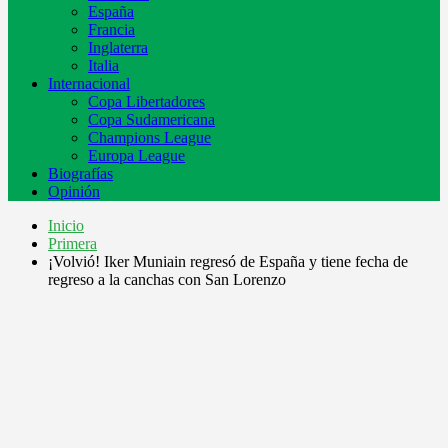
España
Francia
Inglaterra
Italia
Internacional
Copa Libertadores
Copa Sudamericana
Champions League
Europa League
Biografías
Opinión
Inicio
Primera
¡Volvió! Iker Muniain regresó de España y tiene fecha de
regreso a la canchas con San Lorenzo