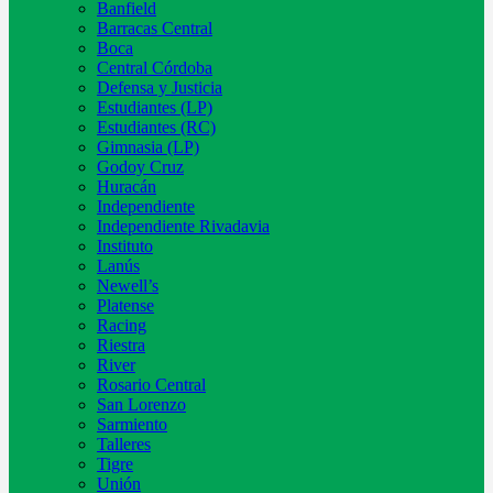
Banfield
Barracas Central
Boca
Central Córdoba
Defensa y Justicia
Estudiantes (LP)
Estudiantes (RC)
Gimnasia (LP)
Godoy Cruz
Huracán
Independiente
Independiente Rivadavia
Instituto
Lanús
Newell’s
Platense
Racing
Riestra
River
Rosario Central
San Lorenzo
Sarmiento
Talleres
Tigre
Unión