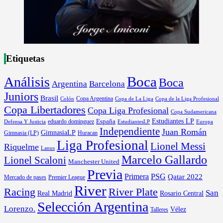
Etiquetas
Boca
Análisis
Boca
Argentina
Barcelona
Juniors
Brasil
Copa Argentina
Colón
Copa de La Liga
Copa de la Liga Profesional
Copa Libertadores
Copa Liga Profesional
Copa Sudamericana
Estudiantes LP
España
eduardo dominguez
Europa
Defensa Y Justicia
EstudiantesLP
Independiente
Juan Román
GimnasiaLP
Gimnasia (LP)
Huracan
Liga Profesional
Lionel Messi
Riquelme
Lanus
Marcelo Gallardo
Lionel Scaloni
Manchester United
Previa
Primera
PSG
Qatar 2022
Mercado de pases
Premier League
River
River Plate
Racing
San
Rosario Central
Real Madrid
Selección Argentina
Lorenzo.
Vélez
Talleres