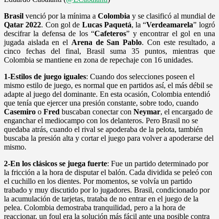
Brasil
venció por la mínima a
Colombia
y se clasificó al mundial de
Qatar 2022
. Con gol de
Lucas Paquetá
, la “
Verdeamarela
” logró
descifrar la defensa de los “
Cafeteros
” y encontrar el gol en una
jugada aislada en el
Arena de San Pablo
. Con este resultado, a
cinco fechas del final, Brasil suma 35 puntos, mientras que
Colombia se mantiene en zona de repechaje con 16 unidades.
1-Estilos de juego iguales
: Cuando dos selecciones poseen el
mismo estilo de juego, es normal que en partidos así, el más débil se
adapte al juego del dominante. En esta ocasión, Colombia entendió
que tenía que ejercer una presión constante, sobre todo, cuando
Casemiro
o
Fred
buscaban conectar con
Neymar
, el encargado de
enganchar el mediocampo con los delanteros. Pero Brasil no se
quedaba atrás, cuando el rival se apoderaba de la pelota, también
buscaba la presión alta y cortar el juego para volver a apoderarse del
mismo.
2-En los clásicos se juega fuerte
: Fue un partido determinado por
la fricción a la hora de disputar el balón. Cada dividida se peleó con
el cuchillo en los dientes. Por momentos, se volvía un partido
trabado y muy discutido por lo jugadores. Brasil, condicionado por
la acumulación de tarjetas, trataba de no entrar en el juego de la
pelea. Colombia demostraba tranquilidad, pero a la hora de
reaccionar, un foul era la solución más fácil ante una posible contra