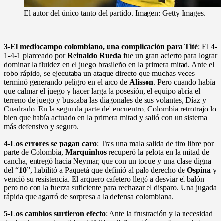
El autor del único tanto del partido. Imagen: Getty Images.
3-El mediocampo colombiano, una complicación para Tité
: El 4-
1-4-1 planteado por
Reinaldo Rueda
fue un gran acierto para lograr
dominar la fluidez en el juego brasileño en la primera mitad. Ante el
robo rápido, se ejecutaba un ataque directo que muchas veces
terminó generando peligro en el arco de
Alisson
. Pero cuando había
que calmar el juego y hacer larga la posesión, el equipo abría el
terreno de juego y buscaba las diagonales de sus volantes, Díaz y
Cuadrado. En la segunda parte del encuentro, Colombia retrotrajo lo
bien que había actuado en la primera mitad y salió con un sistema
más defensivo y seguro.
4-Los errores se pagan caro
: Tras una mala salida de tiro libre por
parte de Colombia,
Marquinhos
recuperó la pelota en la mitad de
cancha, entregó hacia Neymar, que con un toque y una clase digna
del “
10
”, habilitó a Paquetá que definió al palo derecho de
Ospina
y
venció su resistencia. El arquero cafetero llegó a desviar el balón
pero no con la fuerza suficiente para rechazar el disparo. Una jugada
rápida que agarró de sorpresa a la defensa colombiana.
5-Los cambios surtieron efecto
: Ante la frustración y la necesidad