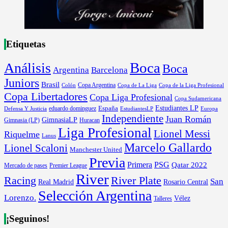
Etiquetas
Boca
Análisis
Boca
Argentina
Barcelona
Juniors
Brasil
Copa Argentina
Colón
Copa de La Liga
Copa de la Liga Profesional
Copa Libertadores
Copa Liga Profesional
Copa Sudamericana
Estudiantes LP
España
eduardo dominguez
Europa
Defensa Y Justicia
EstudiantesLP
Independiente
Juan Román
GimnasiaLP
Gimnasia (LP)
Huracan
Liga Profesional
Lionel Messi
Riquelme
Lanus
Marcelo Gallardo
Lionel Scaloni
Manchester United
Previa
Primera
PSG
Qatar 2022
Mercado de pases
Premier League
River
River Plate
Racing
San
Rosario Central
Real Madrid
Selección Argentina
Lorenzo.
Vélez
Talleres
¡Seguinos!