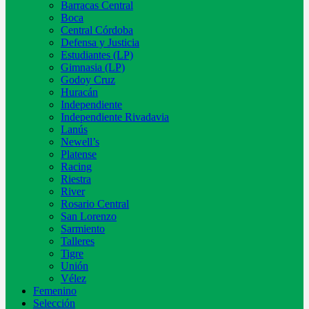
Barracas Central
Boca
Central Córdoba
Defensa y Justicia
Estudiantes (LP)
Gimnasia (LP)
Godoy Cruz
Huracán
Independiente
Independiente Rivadavia
Lanús
Newell’s
Platense
Racing
Riestra
River
Rosario Central
San Lorenzo
Sarmiento
Talleres
Tigre
Unión
Vélez
Femenino
Selección