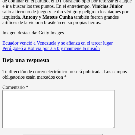
de dominar en el partido, el DT brasileño optó por reforzar el ataque
e ir a buscar los tres puntos. En el entretiempo,
Vinícius Júnior
saltó al terreno de juego y le dio vértigo y peligro a los ataques por
izquierda.
Antony
y
Mateus Cunha
también fueron grandes
artífices de la victoria brasileña en su propias tierras.
Imagen destacada: Getty Images.
Navegación
Ecuador venció a Venezuela y se afianza en el tercer lugar
Perú goleó a Bolivia por 3 a 0 y mantiene la ilusión
de
entradas
Deja una respuesta
Tu dirección de correo electrónico no será publicada.
Los campos
obligatorios están marcados con
*
Comentario
*