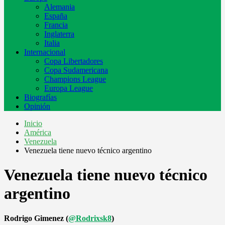
Alemania
España
Francia
Inglaterra
Italia
Internacional
Copa Libertadores
Copa Sudamericana
Champions League
Europa League
Biografías
Opinión
Inicio
América
Venezuela
Venezuela tiene nuevo técnico argentino
Venezuela tiene nuevo técnico
argentino
Rodrigo Gimenez (
@Rodrixsk8
)