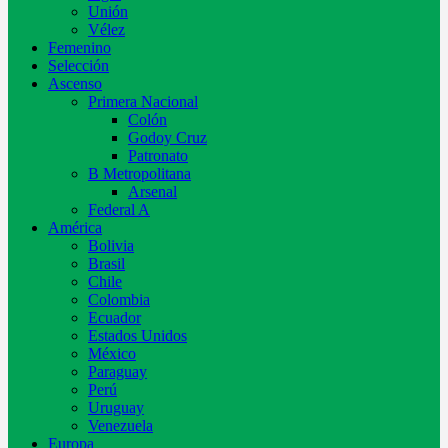
Unión
Vélez
Femenino
Selección
Ascenso
Primera Nacional
Colón
Godoy Cruz
Patronato
B Metropolitana
Arsenal
Federal A
América
Bolivia
Brasil
Chile
Colombia
Ecuador
Estados Unidos
México
Paraguay
Perú
Uruguay
Venezuela
Europa