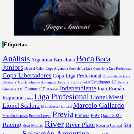
Etiquetas
Boca
Análisis
Boca
Argentina
Barcelona
Juniors
Brasil
Copa Argentina
Colón
Copa de La Liga
Copa de la Liga Profesional
Copa Libertadores
Copa Liga Profesional
Copa Sudamericana
Estudiantes LP
España
eduardo dominguez
Europa
Defensa Y Justicia
EstudiantesLP
Independiente
Juan Román
GimnasiaLP
Gimnasia (LP)
Huracan
Liga Profesional
Lionel Messi
Riquelme
Lanus
Marcelo Gallardo
Lionel Scaloni
Manchester United
Previa
Primera
PSG
Qatar 2022
Mercado de pases
Premier League
River
River Plate
Racing
San
Rosario Central
Real Madrid
Selección Argentina