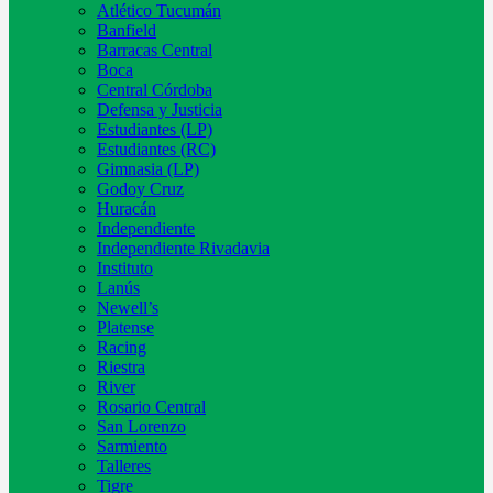
Atlético Tucumán
Banfield
Barracas Central
Boca
Central Córdoba
Defensa y Justicia
Estudiantes (LP)
Estudiantes (RC)
Gimnasia (LP)
Godoy Cruz
Huracán
Independiente
Independiente Rivadavia
Instituto
Lanús
Newell’s
Platense
Racing
Riestra
River
Rosario Central
San Lorenzo
Sarmiento
Talleres
Tigre