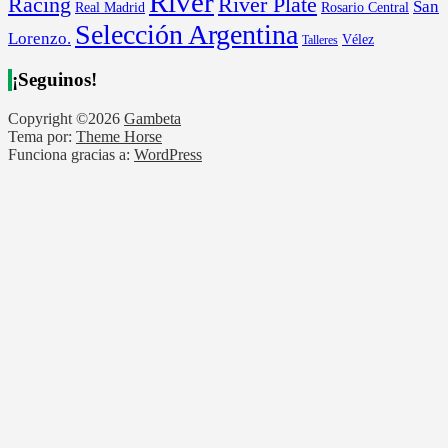
River
River Plate
Racing
San
Rosario Central
Real Madrid
Selección Argentina
Lorenzo.
Vélez
Talleres
¡Seguinos!
Copyright ©2026
Gambeta
Tema por:
Theme Horse
Funciona gracias a:
WordPress