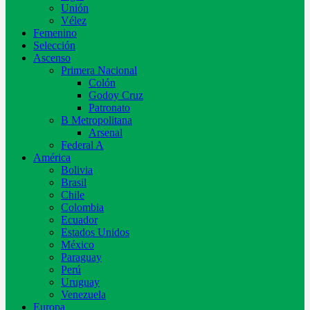
Unión
Vélez
Femenino
Selección
Ascenso
Primera Nacional
Colón
Godoy Cruz
Patronato
B Metropolitana
Arsenal
Federal A
América
Bolivia
Brasil
Chile
Colombia
Ecuador
Estados Unidos
México
Paraguay
Perú
Uruguay
Venezuela
Europa