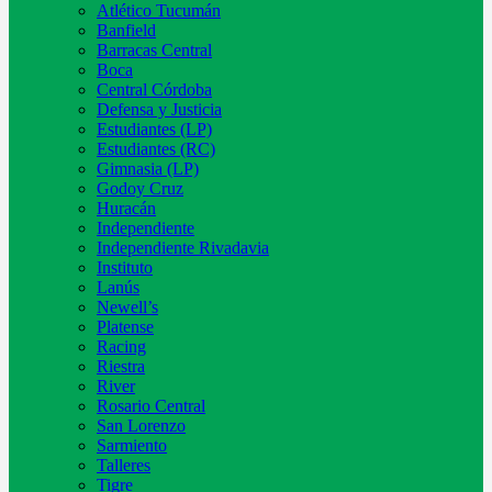
Atlético Tucumán
Banfield
Barracas Central
Boca
Central Córdoba
Defensa y Justicia
Estudiantes (LP)
Estudiantes (RC)
Gimnasia (LP)
Godoy Cruz
Huracán
Independiente
Independiente Rivadavia
Instituto
Lanús
Newell’s
Platense
Racing
Riestra
River
Rosario Central
San Lorenzo
Sarmiento
Talleres
Tigre