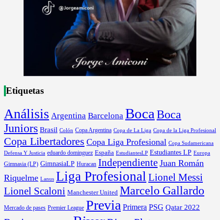
Etiquetas
Boca
Análisis
Boca
Argentina
Barcelona
Juniors
Brasil
Copa Argentina
Colón
Copa de La Liga
Copa de la Liga Profesional
Copa Libertadores
Copa Liga Profesional
Copa Sudamericana
Estudiantes LP
España
eduardo dominguez
Europa
Defensa Y Justicia
EstudiantesLP
Independiente
Juan Román
GimnasiaLP
Gimnasia (LP)
Huracan
Liga Profesional
Lionel Messi
Riquelme
Lanus
Marcelo Gallardo
Lionel Scaloni
Manchester United
Previa
Primera
PSG
Qatar 2022
Mercado de pases
Premier League