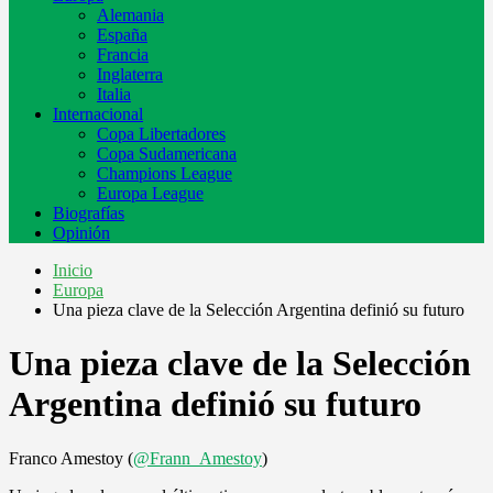
Alemania
España
Francia
Inglaterra
Italia
Internacional
Copa Libertadores
Copa Sudamericana
Champions League
Europa League
Biografías
Opinión
Inicio
Europa
Una pieza clave de la Selección Argentina definió su futuro
Una pieza clave de la Selección
Argentina definió su futuro
Franco Amestoy (
@Frann_Amestoy
)