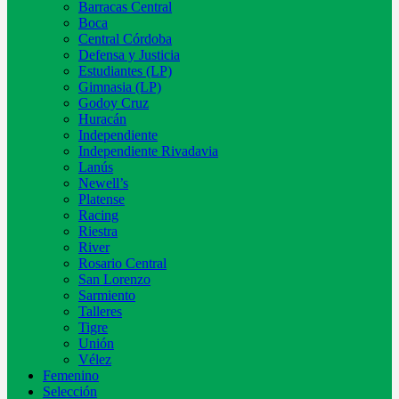
Barracas Central
Boca
Central Córdoba
Defensa y Justicia
Estudiantes (LP)
Gimnasia (LP)
Godoy Cruz
Huracán
Independiente
Independiente Rivadavia
Lanús
Newell’s
Platense
Racing
Riestra
River
Rosario Central
San Lorenzo
Sarmiento
Talleres
Tigre
Unión
Vélez
Femenino
Selección