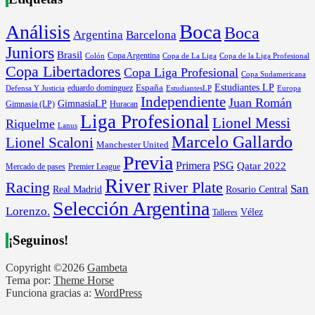
Boca
Análisis
Boca
Argentina
Barcelona
Juniors
Brasil
Copa Argentina
Colón
Copa de La Liga
Copa de la Liga Profesional
Copa Libertadores
Copa Liga Profesional
Copa Sudamericana
Estudiantes LP
España
eduardo dominguez
Europa
Defensa Y Justicia
EstudiantesLP
Independiente
Juan Román
GimnasiaLP
Gimnasia (LP)
Huracan
Liga Profesional
Lionel Messi
Riquelme
Lanus
Marcelo Gallardo
Lionel Scaloni
Manchester United
Previa
Primera
PSG
Qatar 2022
Mercado de pases
Premier League
River
River Plate
Racing
San
Rosario Central
Real Madrid
Selección Argentina
Lorenzo.
Vélez
Talleres
¡Seguinos!
Copyright ©2026
Gambeta
Tema por:
Theme Horse
Funciona gracias a:
WordPress