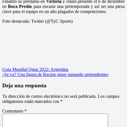
Finalizó su préstamo en
Victoria
y estará presente el 6 de diciembre
en
Boca Predio
para encarar una pretemporada y así ser una pieza
clave para el equipo en un año plagados de competiciones.
Foto destacada: Twitter (@TyC Sports)
Navegación
Guia Mundial Qatar 2022: Argentina
¿Se va? Una figura de Racing sigue sumando pretendientes
de
entradas
Deja una respuesta
Tu dirección de correo electrónico no será publicada.
Los campos
obligatorios están marcados con
*
Comentario
*