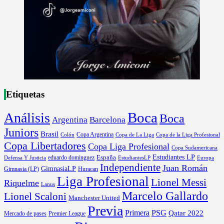
Etiquetas
Boca
Análisis
Boca
Argentina
Barcelona
Juniors
Brasil
Copa Argentina
Colón
Copa de La Liga
Copa de la Liga Profesional
Copa Libertadores
Copa Liga Profesional
Copa Sudamericana
Estudiantes LP
España
eduardo dominguez
Europa
Defensa Y Justicia
EstudiantesLP
Independiente
Juan Román
GimnasiaLP
Gimnasia (LP)
Huracan
Liga Profesional
Lionel Messi
Riquelme
Lanus
Marcelo Gallardo
Lionel Scaloni
Manchester United
Previa
Primera
PSG
Qatar 2022
Mercado de pases
Premier League