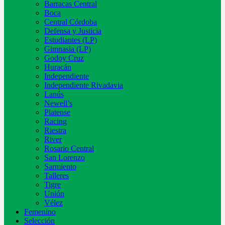
Barracas Central
Boca
Central Córdoba
Defensa y Justicia
Estudiantes (LP)
Gimnasia (LP)
Godoy Cruz
Huracán
Independiente
Independiente Rivadavia
Lanús
Newell’s
Platense
Racing
Riestra
River
Rosario Central
San Lorenzo
Sarmiento
Talleres
Tigre
Unión
Vélez
Femenino
Selección