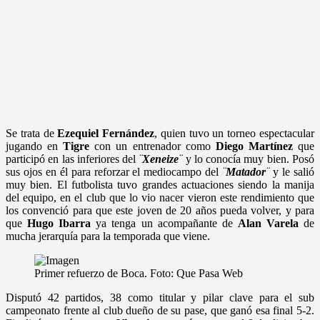
Se trata de
Ezequiel Fernández
, quien tuvo un torneo espectacular
jugando en
Tigre
con un entrenador como
Diego Martínez
que
participó en las inferiores del
¨
Xeneize
¨
y lo conocía muy bien. Posó
sus ojos en él para reforzar el mediocampo del
¨
Matador
¨
y le salió
muy bien. El futbolista tuvo grandes actuaciones siendo la manija
del equipo, en el club que lo vio nacer vieron este rendimiento que
los convenció para que este joven de 20 años pueda volver, y para
que
Hugo Ibarra
ya tenga un acompañante de
Alan Varela
de
mucha jerarquía para la temporada que viene.
Primer refuerzo de Boca. Foto: Que Pasa Web
Disputó 42 partidos, 38 como titular y pilar clave para el sub
campeonato frente al club dueño de su pase, que ganó esa final 5-2.