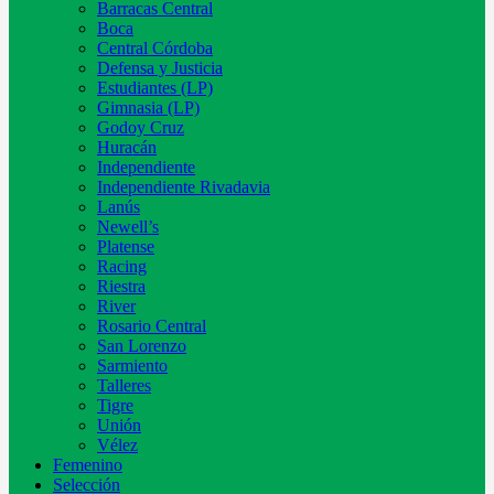
Barracas Central
Boca
Central Córdoba
Defensa y Justicia
Estudiantes (LP)
Gimnasia (LP)
Godoy Cruz
Huracán
Independiente
Independiente Rivadavia
Lanús
Newell’s
Platense
Racing
Riestra
River
Rosario Central
San Lorenzo
Sarmiento
Talleres
Tigre
Unión
Vélez
Femenino
Selección