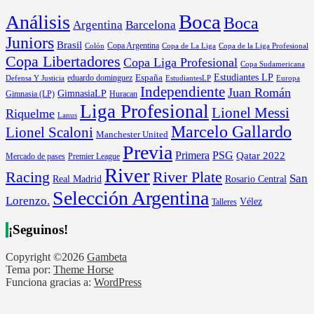
Boca
Análisis
Boca
Argentina
Barcelona
Juniors
Brasil
Copa Argentina
Colón
Copa de La Liga
Copa de la Liga Profesional
Copa Libertadores
Copa Liga Profesional
Copa Sudamericana
Estudiantes LP
España
eduardo dominguez
Europa
Defensa Y Justicia
EstudiantesLP
Independiente
Juan Román
GimnasiaLP
Gimnasia (LP)
Huracan
Liga Profesional
Lionel Messi
Riquelme
Lanus
Marcelo Gallardo
Lionel Scaloni
Manchester United
Previa
Primera
PSG
Qatar 2022
Mercado de pases
Premier League
River
River Plate
Racing
San
Rosario Central
Real Madrid
Selección Argentina
Lorenzo.
Vélez
Talleres
¡Seguinos!
Copyright ©2026
Gambeta
Tema por:
Theme Horse
Funciona gracias a:
WordPress