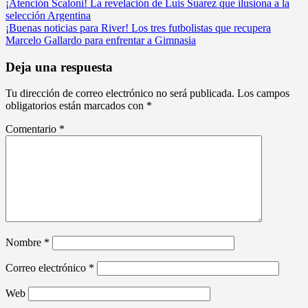
Navegación
¡Atención Scaloni! La revelación de Luis Suarez que ilusiona a la
selección Argentina
de
¡Buenas noticias para River! Los tres futbolistas que recupera
entradas
Marcelo Gallardo para enfrentar a Gimnasia
Deja una respuesta
Tu dirección de correo electrónico no será publicada.
Los campos
obligatorios están marcados con
*
Comentario
*
Nombre
*
Correo electrónico
*
Web