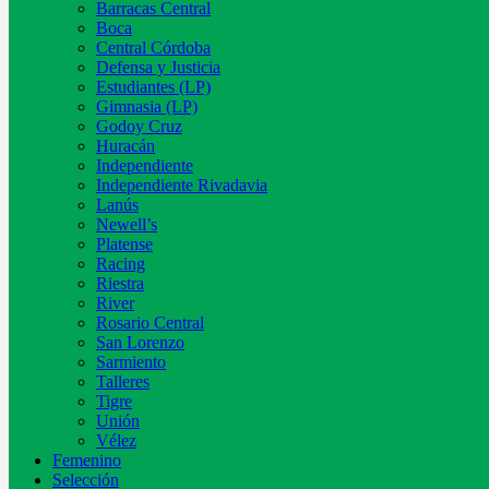
Barracas Central
Boca
Central Córdoba
Defensa y Justicia
Estudiantes (LP)
Gimnasia (LP)
Godoy Cruz
Huracán
Independiente
Independiente Rivadavia
Lanús
Newell’s
Platense
Racing
Riestra
River
Rosario Central
San Lorenzo
Sarmiento
Talleres
Tigre
Unión
Vélez
Femenino
Selección