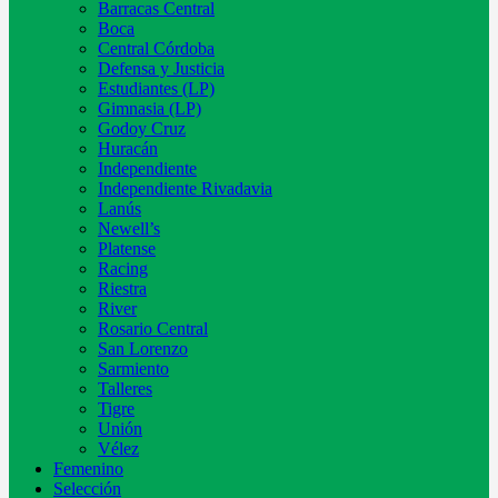
Barracas Central
Boca
Central Córdoba
Defensa y Justicia
Estudiantes (LP)
Gimnasia (LP)
Godoy Cruz
Huracán
Independiente
Independiente Rivadavia
Lanús
Newell’s
Platense
Racing
Riestra
River
Rosario Central
San Lorenzo
Sarmiento
Talleres
Tigre
Unión
Vélez
Femenino
Selección