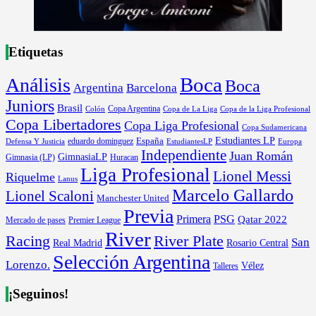
Etiquetas
Boca
Análisis
Boca
Argentina
Barcelona
Juniors
Brasil
Copa Argentina
Colón
Copa de La Liga
Copa de la Liga Profesional
Copa Libertadores
Copa Liga Profesional
Copa Sudamericana
Estudiantes LP
España
eduardo dominguez
Europa
Defensa Y Justicia
EstudiantesLP
Independiente
Juan Román
GimnasiaLP
Gimnasia (LP)
Huracan
Liga Profesional
Lionel Messi
Riquelme
Lanus
Marcelo Gallardo
Lionel Scaloni
Manchester United
Previa
Primera
PSG
Qatar 2022
Mercado de pases
Premier League
River
River Plate
Racing
San
Rosario Central
Real Madrid
Selección Argentina
Lorenzo.
Vélez
Talleres
¡Seguinos!