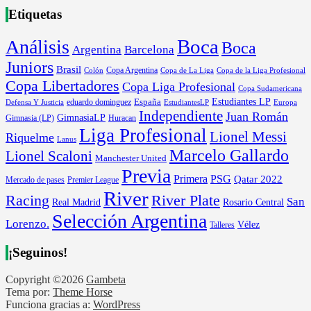
Etiquetas
Boca
Análisis
Boca
Argentina
Barcelona
Juniors
Brasil
Copa Argentina
Colón
Copa de La Liga
Copa de la Liga Profesional
Copa Libertadores
Copa Liga Profesional
Copa Sudamericana
Estudiantes LP
España
eduardo dominguez
Europa
Defensa Y Justicia
EstudiantesLP
Independiente
Juan Román
GimnasiaLP
Gimnasia (LP)
Huracan
Liga Profesional
Lionel Messi
Riquelme
Lanus
Marcelo Gallardo
Lionel Scaloni
Manchester United
Previa
Primera
PSG
Qatar 2022
Mercado de pases
Premier League
River
River Plate
Racing
San
Rosario Central
Real Madrid
Selección Argentina
Lorenzo.
Vélez
Talleres
¡Seguinos!
Copyright ©2026
Gambeta
Tema por:
Theme Horse
Funciona gracias a:
WordPress