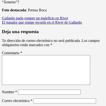
“Xeneize”?
Foto destacada
: Prensa Boca
Navegación
Gallardo pudo romper un maleficio en River
El jugador que rompe records en el River de Gallardo
de
entradas
Deja una respuesta
Tu dirección de correo electrónico no será publicada.
Los campos
obligatorios están marcados con
*
Comentario
*
Nombre
*
Correo electrónico
*