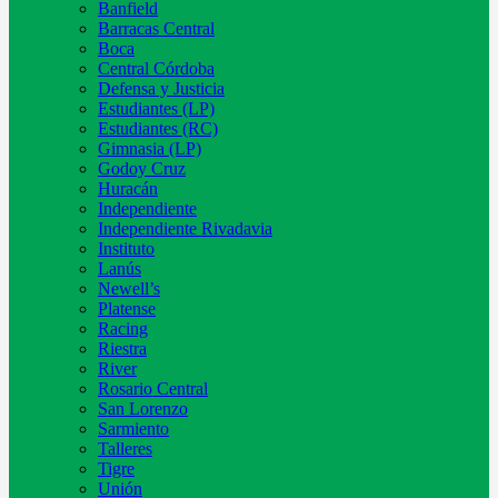
Banfield
Barracas Central
Boca
Central Córdoba
Defensa y Justicia
Estudiantes (LP)
Estudiantes (RC)
Gimnasia (LP)
Godoy Cruz
Huracán
Independiente
Independiente Rivadavia
Instituto
Lanús
Newell’s
Platense
Racing
Riestra
River
Rosario Central
San Lorenzo
Sarmiento
Talleres
Tigre
Unión