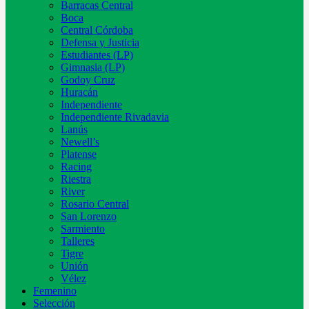
Barracas Central
Boca
Central Córdoba
Defensa y Justicia
Estudiantes (LP)
Gimnasia (LP)
Godoy Cruz
Huracán
Independiente
Independiente Rivadavia
Lanús
Newell’s
Platense
Racing
Riestra
River
Rosario Central
San Lorenzo
Sarmiento
Talleres
Tigre
Unión
Vélez
Femenino
Selección