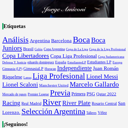
Etiquetas
Boca
Análisis
Boca
Argentina
Barcelona
Juniors
Brasil
Copa Argentina
Colón
Copa de La Liga
Copa de la Liga Profesional
Copa Libertadores
Copa Liga Profesional
Copa Sudamericana
Estudiantes LP
España
eduardo dominguez
Europa
Defensa Y Justicia
EstudiantesLP
Independiente
Juan Román
GimnasiaLP
Gimnasia (LP)
Huracan
Liga Profesional
Lionel Messi
Riquelme
Lanus
Marcelo Gallardo
Lionel Scaloni
Manchester United
Previa
Primera
PSG
Qatar 2022
Mercado de pases
Premier League
River
River Plate
Racing
San
Rosario Central
Real Madrid
Selección Argentina
Lorenzo.
Vélez
Talleres
¡Seguinos!