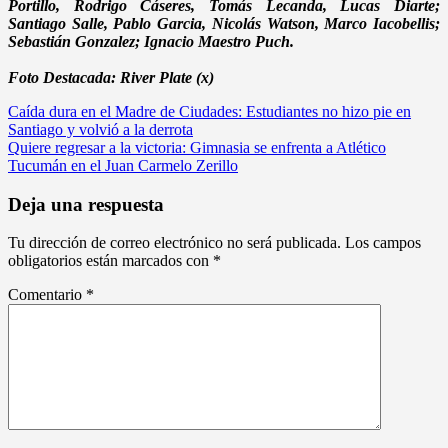
Portillo, Rodrigo Cáseres, Tomás Lecanda, Lucas Diarte;
Santiago Salle, Pablo Garcia, Nicolás Watson, Marco Iacobellis;
Sebastián Gonzalez; Ignacio Maestro Puch.
Foto Destacada: River Plate (x)
Navegación
Caída dura en el Madre de Ciudades: Estudiantes no hizo pie en
Santiago y volvió a la derrota
de
Quiere regresar a la victoria: Gimnasia se enfrenta a Atlético
entradas
Tucumán en el Juan Carmelo Zerillo
Deja una respuesta
Tu dirección de correo electrónico no será publicada.
Los campos
obligatorios están marcados con
*
Comentario
*