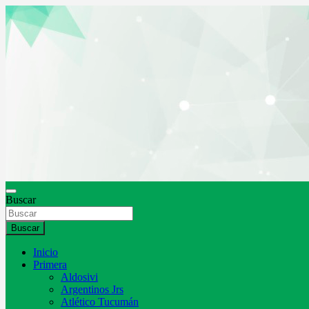
Saltar
al
contenido
Buscar
Buscar
Inicio
Primera
Aldosivi
Argentinos Jrs
Atlético Tucumán