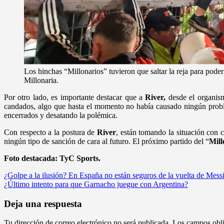
Los hinchas “Millonarios” tuvieron que saltar la reja para poder
Millonaria.
Por otro lado, es importante destacar que a
River,
desde el organismo
candados, algo que hasta el momento no había causado ningún problem
encerrados y desatando la polémica.
Con respecto a la postura de
River
, están tomando la situación con c
ningún tipo de sanción de cara al futuro. El próximo partido del “
Mill
Foto destacada: TyC Sports.
Navegación
¿Golpe a la ilusión? En España no están seguros de la vuelta de Mess
¿Último intento para que Garnacho juegue con Argentina?
de
entradas
Deja una respuesta
Tu dirección de correo electrónico no será publicada.
Los campos obli