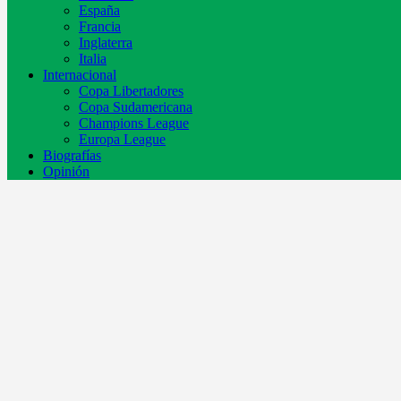
España
Francia
Inglaterra
Italia
Internacional
Copa Libertadores
Copa Sudamericana
Champions League
Europa League
Biografías
Opinión