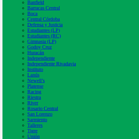
Banfield
Barracas Central
Boca
Central Córdoba
Defensa y Justicia
Estudiantes (LP)
Estudiantes (RC)
Gimnasia (LP)
Godoy Cruz
Huracán
Independiente
Independiente Rivadavia
Instituto
Lanús
Newell’s
Platense
Racing
Riestra
River
Rosario Central
San Lorenzo
Sarmiento
Talleres
Tigre
Unión