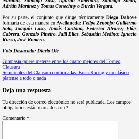
Nardoni, Santiago Sosa, Agustín Almendra, Santiago Solari,
Adrián Martínez y Tomas Conechny o Duván Vergara.
Por su parte, el conjunto que dirige técnicamente
Diego Dabove
formaría de esta manera en
Avellaneda
:
Felipe Zenobio; Guillermo
Soto, Joaquín Laso, Tomás Cardona, Federico Álvarez; Elías
Cabrera, Gonzalo Pineiro, Jalil Elías, Sebastián Medina; Ignacio
Russo, José Romero.
Foto Destacada: Diario Olé
Navegación
Gimnasia quiere meterse entre los cuatro mejores del Torneo
Clausura
de
Semifinales del Clausura confirmadas: Boca-Racing y un clásico
entradas
platense a todo o nada
Deja una respuesta
Tu dirección de correo electrónico no será publicada.
Los campos
obligatorios están marcados con
*
Comentario
*