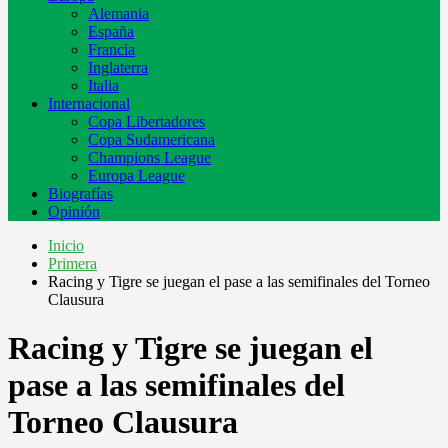
Alemania
España
Francia
Inglaterra
Italia
Internacional
Copa Libertadores
Copa Sudamericana
Champions League
Europa League
Biografías
Opinión
Inicio
Primera
Racing y Tigre se juegan el pase a las semifinales del Torneo
Clausura
Racing y Tigre se juegan el
pase a las semifinales del
Torneo Clausura