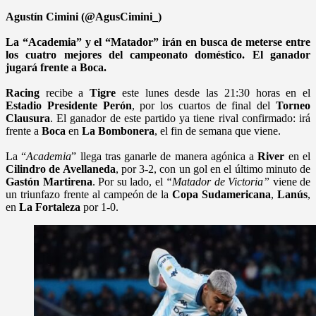
Agustín Cimini (@AgusCimini_)
La “Academia” y el “Matador” irán en busca de meterse entre
los cuatro mejores del campeonato doméstico. El ganador
jugará frente a Boca.
Racing
recibe a
Tigre
este lunes desde las 21:30 horas en el
Estadio Presidente Perón
, por los cuartos de final del
Torneo
Clausura
. El ganador de este partido ya tiene rival confirmado: irá
frente a
Boca
en
La Bombonera
, el fin de semana que viene.
La “
Academia
” llega tras ganarle de manera agónica a
River
en el
Cilindro de Avellaneda
, por 3-2, con un gol en el último minuto de
Gastón Martirena
. Por su lado, el
“Matador de Victoria”
viene de
un triunfazo frente al campeón de la
Copa Sudamericana
,
Lanús
,
en
La Fortaleza
por 1-0.