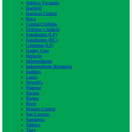
Atlético Tucumán
Banfield
Barracas Central
Boca
Central Córdoba
Defensa y Justicia
Estudiantes (LP)
Estudiantes (RC)
Gimnasia (LP)
Godoy Cruz
Huracán
Independiente
Independiente Rivadavia
Instituto
Lanús
Newell’s
Platense
Racing
Riestra
River
Rosario Central
San Lorenzo
Sarmiento
Talleres
Tigre