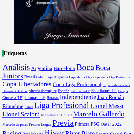
Etiquetas
Boca
Análisis
Boca
Argentina
Barcelona
Juniors
Brasil
Copa Argentina
Colón
Copa de La Liga
Copa de la Liga Profesional
Copa Libertadores
Copa Liga Profesional
Copa Sudamericana
Estudiantes LP
España
eduardo dominguez
Europa
Defensa Y Justicia
EstudiantesLP
Independiente
Juan Román
GimnasiaLP
Gimnasia (LP)
Huracan
Liga Profesional
Lionel Messi
Riquelme
Lanus
Marcelo Gallardo
Lionel Scaloni
Manchester United
Previa
Primera
PSG
Qatar 2022
Mercado de pases
Premier League
River
River Plate
Racing
San
Rosario Central