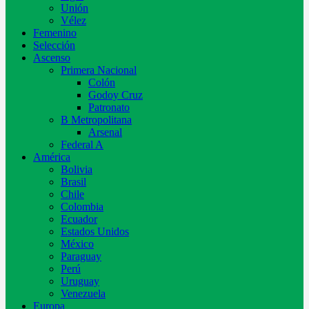
Unión
Vélez
Femenino
Selección
Ascenso
Primera Nacional
Colón
Godoy Cruz
Patronato
B Metropolitana
Arsenal
Federal A
América
Bolivia
Brasil
Chile
Colombia
Ecuador
Estados Unidos
México
Paraguay
Perú
Uruguay
Venezuela
Europa