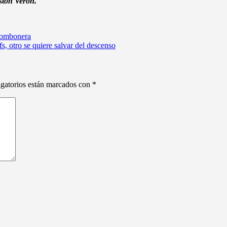
stón Verón.
 Bombonera
s, otro se quiere salvar del descenso
gatorios están marcados con
*