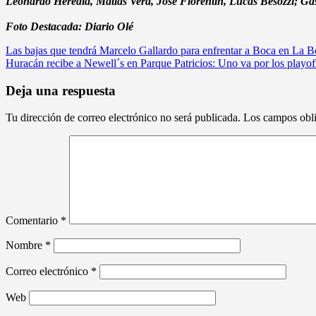
Leonardo Heredia, Matías Vera, José Florentín, Lucas Besozzi; Ga
Foto Destacada: Diario Olé
Navegación
Las bajas que tendrá Marcelo Gallardo para enfrentar a Boca en La
Huracán recibe a Newell´s en Parque Patricios: Uno va por los playoff
de
entradas
Deja una respuesta
Tu dirección de correo electrónico no será publicada.
Los campos obli
Comentario
*
Nombre
*
Correo electrónico
*
Web