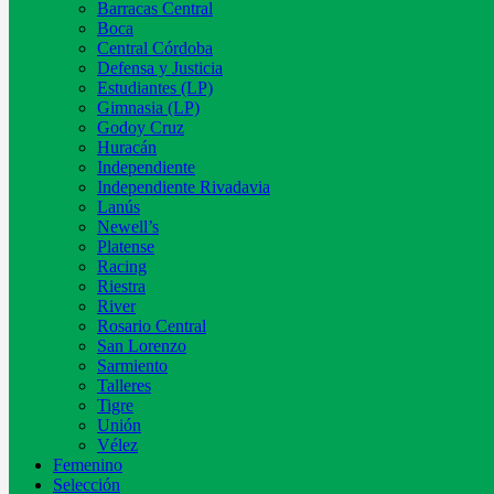
Barracas Central
Boca
Central Córdoba
Defensa y Justicia
Estudiantes (LP)
Gimnasia (LP)
Godoy Cruz
Huracán
Independiente
Independiente Rivadavia
Lanús
Newell’s
Platense
Racing
Riestra
River
Rosario Central
San Lorenzo
Sarmiento
Talleres
Tigre
Unión
Vélez
Femenino
Selección