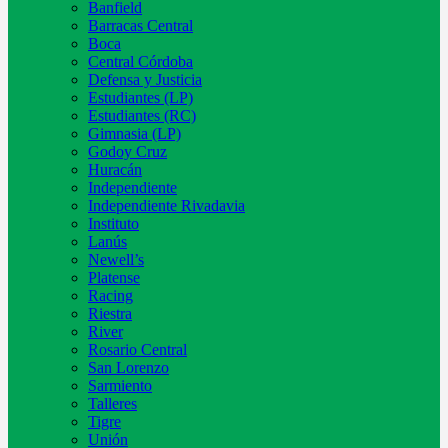
Banfield
Barracas Central
Boca
Central Córdoba
Defensa y Justicia
Estudiantes (LP)
Estudiantes (RC)
Gimnasia (LP)
Godoy Cruz
Huracán
Independiente
Independiente Rivadavia
Instituto
Lanús
Newell’s
Platense
Racing
Riestra
River
Rosario Central
San Lorenzo
Sarmiento
Talleres
Tigre
Unión