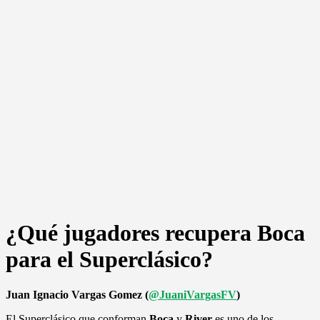
¿Qué jugadores recupera Boca
para el Superclásico?
Juan Ignacio Vargas Gomez (
@JuaniVargasFV
)
El Superclásico que conforman
Boca
y
River
es uno de los