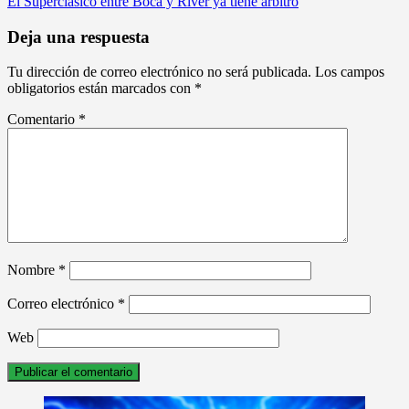
El Superclásico entre Boca y River ya tiene árbitro
de
entradas
Deja una respuesta
Tu dirección de correo electrónico no será publicada.
Los campos
obligatorios están marcados con
*
Comentario
*
Nombre
*
Correo electrónico
*
Web