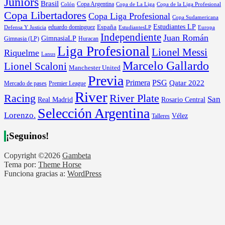
Juniors
Brasil
Copa Argentina
Colón
Copa de La Liga
Copa de la Liga Profesional
Copa Libertadores
Copa Liga Profesional
Copa Sudamericana
Estudiantes LP
España
eduardo dominguez
Europa
Defensa Y Justicia
EstudiantesLP
Independiente
Juan Román
GimnasiaLP
Gimnasia (LP)
Huracan
Liga Profesional
Lionel Messi
Riquelme
Lanus
Marcelo Gallardo
Lionel Scaloni
Manchester United
Previa
Primera
PSG
Qatar 2022
Mercado de pases
Premier League
River
River Plate
Racing
San
Rosario Central
Real Madrid
Selección Argentina
Lorenzo.
Vélez
Talleres
¡Seguinos!
Copyright ©2026
Gambeta
Tema por:
Theme Horse
Funciona gracias a:
WordPress