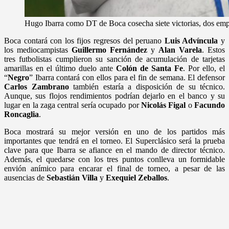
Hugo Ibarra como DT de Boca cosecha siete victorias, dos empa
Boca contará con los fijos regresos del peruano
Luis Advíncula
y
los mediocampistas
Guillermo Fernández
y
Alan Varela
. Estos
tres futbolistas cumplieron su sanción de acumulación de tarjetas
amarillas en el último duelo ante
Colón
de Santa Fe
. Por ello, el
“
Negro
” Ibarra contará con ellos para el fin de semana. El defensor
Carlos Zambrano
también estaría a disposición de su técnico.
Aunque, sus flojos rendimientos podrían dejarlo en el banco y su
lugar en la zaga central sería ocupado por
Nicolás Figal
o
Facundo
Roncaglia
.
Boca mostrará su mejor versión en uno de los partidos más
importantes que tendrá en el torneo. El Superclásico será la prueba
clave para que Ibarra se afiance en el mando de director técnico.
Además, el quedarse con los tres puntos conlleva un formidable
envión anímico para encarar el final de torneo, a pesar de las
ausencias de
Sebastián Villa
y
Exequiel Zeballos
.