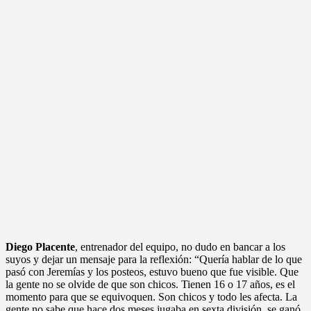
Diego Placente
, entrenador del equipo, no dudo en bancar a los
suyos y dejar un mensaje para la reflexión: “Quería hablar de lo que
pasó con Jeremías y los posteos, estuvo bueno que fue visible. Que
la gente no se olvide de que son chicos. Tienen 16 o 17 años, es el
momento para que se equivoquen. Son chicos y todo les afecta. La
gente no sabe que hace dos meses jugaba en sexta división, se ganó