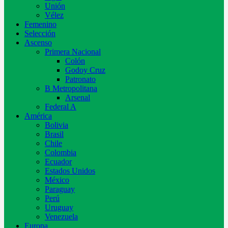
Unión
Vélez
Femenino
Selección
Ascenso
Primera Nacional
Colón
Godoy Cruz
Patronato
B Metropolitana
Arsenal
Federal A
América
Bolivia
Brasil
Chile
Colombia
Ecuador
Estados Unidos
México
Paraguay
Perú
Uruguay
Venezuela
Europa