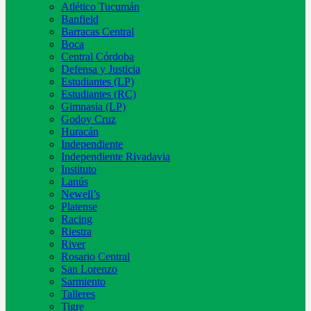
Atlético Tucumán
Banfield
Barracas Central
Boca
Central Córdoba
Defensa y Justicia
Estudiantes (LP)
Estudiantes (RC)
Gimnasia (LP)
Godoy Cruz
Huracán
Independiente
Independiente Rivadavia
Instituto
Lanús
Newell’s
Platense
Racing
Riestra
River
Rosario Central
San Lorenzo
Sarmiento
Talleres
Tigre