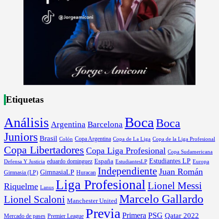
Etiquetas
Boca
Análisis
Boca
Argentina
Barcelona
Juniors
Brasil
Copa Argentina
Colón
Copa de La Liga
Copa de la Liga Profesional
Copa Libertadores
Copa Liga Profesional
Copa Sudamericana
Estudiantes LP
España
eduardo dominguez
Europa
Defensa Y Justicia
EstudiantesLP
Independiente
Juan Román
GimnasiaLP
Gimnasia (LP)
Huracan
Liga Profesional
Lionel Messi
Riquelme
Lanus
Marcelo Gallardo
Lionel Scaloni
Manchester United
Previa
Primera
PSG
Qatar 2022
Mercado de pases
Premier League