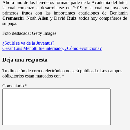
Ahora uno de los herederos formara parte de la Academia del Inter,
la cual comenzó a desarrollarse en 2019 y la cual ya tuvo sus
primeros frutos con las importantes apariciones de Benjamín
Cremaschi
, Noah
Allen
y David
Ruiz
, todos hoy compañeros de
su papa.
Foto destacada: Getty Images
Navegación
¿Soulé se va de la Juventus?
César Luis Menotti fue internado, ¿Cómo evoluciona?
de
entradas
Deja una respuesta
Tu dirección de correo electrónico no será publicada.
Los campos
obligatorios están marcados con
*
Comentario
*