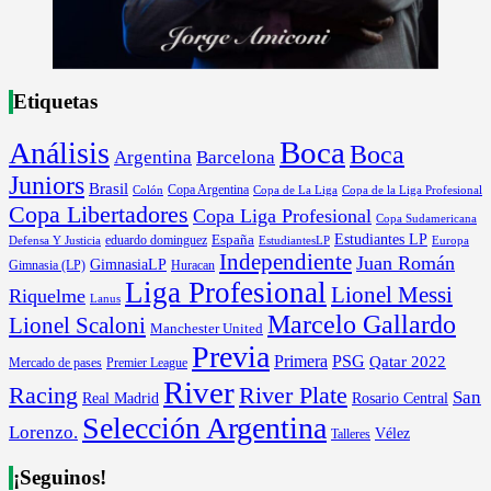
Etiquetas
Boca
Análisis
Boca
Argentina
Barcelona
Juniors
Brasil
Copa Argentina
Colón
Copa de La Liga
Copa de la Liga Profesional
Copa Libertadores
Copa Liga Profesional
Copa Sudamericana
Estudiantes LP
España
eduardo dominguez
Europa
Defensa Y Justicia
EstudiantesLP
Independiente
Juan Román
GimnasiaLP
Gimnasia (LP)
Huracan
Liga Profesional
Lionel Messi
Riquelme
Lanus
Marcelo Gallardo
Lionel Scaloni
Manchester United
Previa
Primera
PSG
Qatar 2022
Mercado de pases
Premier League
River
River Plate
Racing
San
Rosario Central
Real Madrid
Selección Argentina
Lorenzo.
Vélez
Talleres
¡Seguinos!