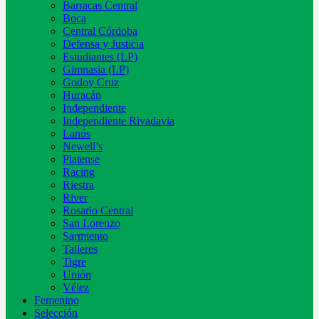
Barracas Central
Boca
Central Córdoba
Defensa y Justicia
Estudiantes (LP)
Gimnasia (LP)
Godoy Cruz
Huracán
Independiente
Independiente Rivadavia
Lanús
Newell’s
Platense
Racing
Riestra
River
Rosario Central
San Lorenzo
Sarmiento
Talleres
Tigre
Unión
Vélez
Femenino
Selección