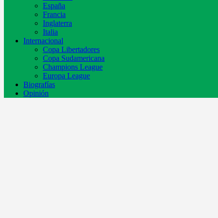
España
Francia
Inglaterra
Italia
Internacional
Copa Libertadores
Copa Sudamericana
Champions League
Europa League
Biografías
Opinión