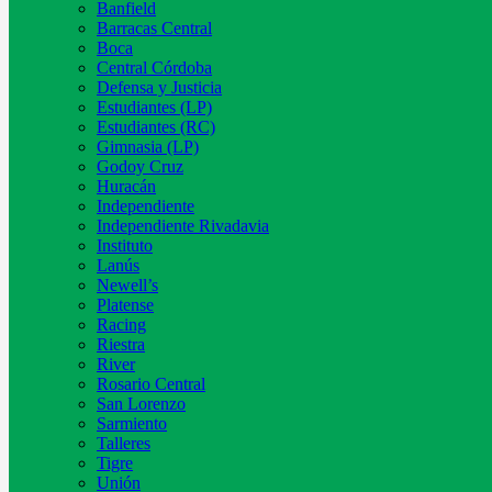
Banfield
Barracas Central
Boca
Central Córdoba
Defensa y Justicia
Estudiantes (LP)
Estudiantes (RC)
Gimnasia (LP)
Godoy Cruz
Huracán
Independiente
Independiente Rivadavia
Instituto
Lanús
Newell’s
Platense
Racing
Riestra
River
Rosario Central
San Lorenzo
Sarmiento
Talleres
Tigre
Unión