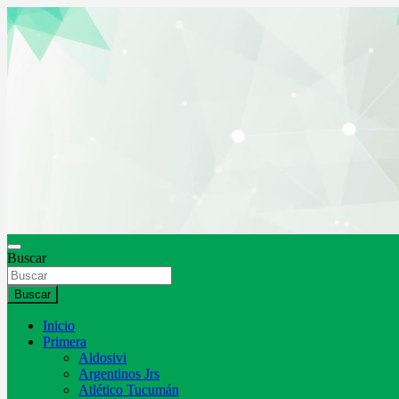
Saltar
al
contenido
Buscar
Buscar
Inicio
Primera
Aldosivi
Argentinos Jrs
Atlético Tucumán