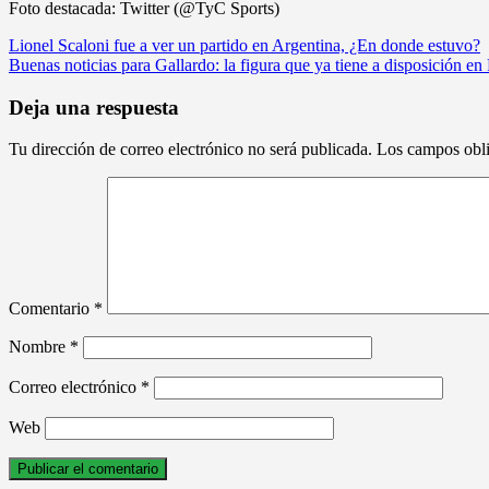
Foto destacada: Twitter (@TyC Sports)
Navegación
Lionel Scaloni fue a ver un partido en Argentina, ¿En donde estuvo?
Buenas noticias para Gallardo: la figura que ya tiene a disposición en
de
entradas
Deja una respuesta
Tu dirección de correo electrónico no será publicada.
Los campos obli
Comentario
*
Nombre
*
Correo electrónico
*
Web