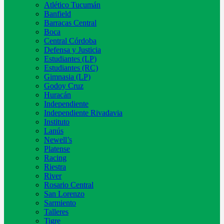
Atlético Tucumán
Banfield
Barracas Central
Boca
Central Córdoba
Defensa y Justicia
Estudiantes (LP)
Estudiantes (RC)
Gimnasia (LP)
Godoy Cruz
Huracán
Independiente
Independiente Rivadavia
Instituto
Lanús
Newell’s
Platense
Racing
Riestra
River
Rosario Central
San Lorenzo
Sarmiento
Talleres
Tigre