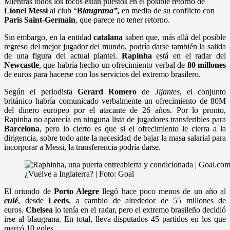
Mientras todos los focos están puestos en el posible retorno de
Lionel Messi
al club “
B
laugrana”,
en medio de su conflicto con
Paris Saint-Germain
, que parece no tener retorno.
Sin embargo, en la entidad
catalana
saben que, más allá del posible
regreso del mejor jugador del mundo, podría darse también la salida
de una figura del actual plantel.
Rapinha
está en el radar del
Newcastle
, que habría hecho un ofrecimiento verbal de
80 millones
de euros para hacerse con los servicios del extremo brasilero.
Según el periodista
Gerard Romero
de
Jijantes
, el conjunto
británico habría comunicado verbalmente un ofrecimiento de 80M
del dinero europeo por el atacante de 26 años. Por lo pronto,
Rapinha no aparecía en ninguna lista de jugadores transferibles para
Barcelona
, pero lo cierto es que si el ofrecimiento le cierra a la
dirigencia, sobre todo ante la necesidad de bajar la masa salarial para
incorporar a Messi, la transferencia podría darse.
¿Vuelve a Inglaterra? | Foto: Goal
El oriundo de
Porto Alegre
llegó hace poco menos de un año al
culé
, desde
Leeds
, a cambio de alrededor de 55 millones de
euros.
Chelsea
lo tenía en el radar, pero el extremo brasileño decidió
irse al blaugrana. En total, lleva disputados 45 partidos en los que
marcó 10 goles.