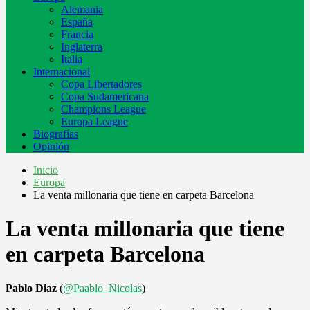
Alemania
España
Francia
Inglaterra
Italia
Internacional
Copa Libertadores
Copa Sudamericana
Champions League
Europa League
Biografías
Opinión
Inicio
Europa
La venta millonaria que tiene en carpeta Barcelona
La venta millonaria que tiene
en carpeta Barcelona
Pablo Diaz
(
@Paablo_Nicolas
)