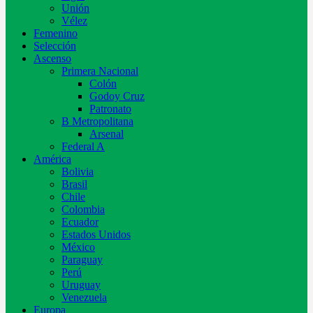
Unión
Vélez
Femenino
Selección
Ascenso
Primera Nacional
Colón
Godoy Cruz
Patronato
B Metropolitana
Arsenal
Federal A
América
Bolivia
Brasil
Chile
Colombia
Ecuador
Estados Unidos
México
Paraguay
Perú
Uruguay
Venezuela
Europa