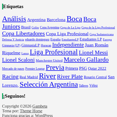
Etiquetas
Boca
Análisis
Boca
Argentina
Barcelona
Juniors
Brasil
Copa Argentina
Colón
Copa de La Liga
Copa de la Liga Profesional
Copa Libertadores
Copa Liga Profesional
Copa Sudamericana
Estudiantes LP
España
eduardo dominguez
Europa
Defensa Y Justicia
EstudiantesLP
Independiente
Juan Román
GimnasiaLP
Gimnasia (LP)
Huracan
Liga Profesional
Lionel Messi
Riquelme
Lanus
Marcelo Gallardo
Lionel Scaloni
Manchester United
Previa
Primera
PSG
Qatar 2022
Mercado de pases
Premier League
River
River Plate
Racing
San
Rosario Central
Real Madrid
Selección Argentina
Lorenzo.
Vélez
Talleres
¡Seguinos!
Copyright ©2026
Gambeta
Tema por:
Theme Horse
Funciona gracias a:
WordPress