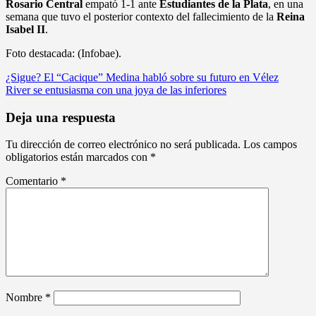
Rosario Central
empató 1-1 ante
Estudiantes de la Plata
, en una
semana que tuvo el posterior contexto del fallecimiento de la
Reina
Isabel II
.
Foto destacada: (Infobae).
Navegación
¿Sigue? El “Cacique” Medina habló sobre su futuro en Vélez
River se entusiasma con una joya de las inferiores
de
entradas
Deja una respuesta
Tu dirección de correo electrónico no será publicada.
Los campos
obligatorios están marcados con
*
Comentario
*
Nombre
*