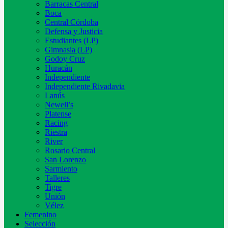
Barracas Central
Boca
Central Córdoba
Defensa y Justicia
Estudiantes (LP)
Gimnasia (LP)
Godoy Cruz
Huracán
Independiente
Independiente Rivadavia
Lanús
Newell’s
Platense
Racing
Riestra
River
Rosario Central
San Lorenzo
Sarmiento
Talleres
Tigre
Unión
Vélez
Femenino
Selección