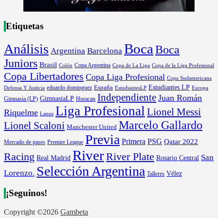
Etiquetas
Boca
Análisis
Boca
Argentina
Barcelona
Juniors
Brasil
Copa Argentina
Colón
Copa de La Liga
Copa de la Liga Profesional
Copa Libertadores
Copa Liga Profesional
Copa Sudamericana
Estudiantes LP
España
eduardo dominguez
Europa
Defensa Y Justicia
EstudiantesLP
Independiente
Juan Román
GimnasiaLP
Gimnasia (LP)
Huracan
Liga Profesional
Lionel Messi
Riquelme
Lanus
Marcelo Gallardo
Lionel Scaloni
Manchester United
Previa
Primera
PSG
Qatar 2022
Mercado de pases
Premier League
River
River Plate
Racing
San
Rosario Central
Real Madrid
Selección Argentina
Lorenzo.
Vélez
Talleres
¡Seguinos!
Copyright ©2026
Gambeta