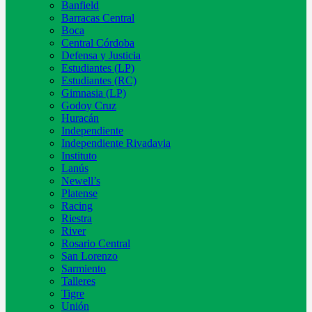
Banfield
Barracas Central
Boca
Central Córdoba
Defensa y Justicia
Estudiantes (LP)
Estudiantes (RC)
Gimnasia (LP)
Godoy Cruz
Huracán
Independiente
Independiente Rivadavia
Instituto
Lanús
Newell’s
Platense
Racing
Riestra
River
Rosario Central
San Lorenzo
Sarmiento
Talleres
Tigre
Unión