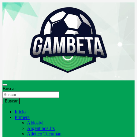
Saltar
al
contenido
Buscar
Gambeta
Buscar
Inicio
Primera
Aldosivi
Argentinos Jrs
Atlético Tucumán