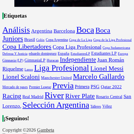
Etiquetas
Boca
Análisis
Boca
Argentina
Barcelona
Juniors
Brasil
Copa Argentina
Colón
Copa de La Liga
Copa de la Liga Profesional
Copa Libertadores
Copa Liga Profesional
Copa Sudamericana
Estudiantes LP
España
eduardo dominguez
Europa
Defensa Y Justicia
EstudiantesLP
Independiente
Juan Román
GimnasiaLP
Gimnasia (LP)
Huracan
Liga Profesional
Lionel Messi
Riquelme
Lanus
Marcelo Gallardo
Lionel Scaloni
Manchester United
Previa
Primera
PSG
Qatar 2022
Mercado de pases
Premier League
River
River Plate
Racing
San
Rosario Central
Real Madrid
Selección Argentina
Lorenzo.
Vélez
Talleres
¡Seguinos!
Copyright ©2026
Gambeta