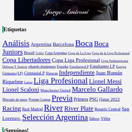
Etiquetas
Boca
Análisis
Boca
Argentina
Barcelona
Juniors
Brasil
Copa Argentina
Colón
Copa de La Liga
Copa de la Liga Profesional
Copa Libertadores
Copa Liga Profesional
Copa Sudamericana
Estudiantes LP
España
eduardo dominguez
Europa
Defensa Y Justicia
EstudiantesLP
Independiente
Juan Román
GimnasiaLP
Gimnasia (LP)
Huracan
Liga Profesional
Lionel Messi
Riquelme
Lanus
Marcelo Gallardo
Lionel Scaloni
Manchester United
Previa
Primera
PSG
Qatar 2022
Mercado de pases
Premier League
River
River Plate
Racing
San
Rosario Central
Real Madrid
Selección Argentina
Lorenzo.
Vélez
Talleres
¡Seguinos!