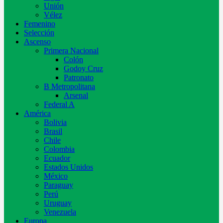
Unión
Vélez
Femenino
Selección
Ascenso
Primera Nacional
Colón
Godoy Cruz
Patronato
B Metropolitana
Arsenal
Federal A
América
Bolivia
Brasil
Chile
Colombia
Ecuador
Estados Unidos
México
Paraguay
Perú
Uruguay
Venezuela
Europa