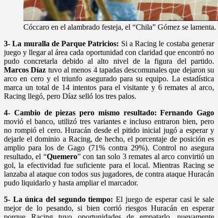
Cóccaro en el alambrado festeja, el “Chila” Gómez se lamen
3- La muralla de Parque Patricios:
Si a Racing le costaba generar
juego y llegar al área cada oportunidad con claridad que encontró no
pudo concretarla debido al alto nivel de la figura del partido.
Marcos Díaz
tuvo al menos 4 tapadas descomunales que dejaron su
arco en cero y el triunfo asegurado para su equipo. La estadística
marca un total de 14 intentos para el visitante y 6 remates al arco,
Racing llegó, pero Díaz selló los tres palos.
4- Cambio de piezas pero mismo resultado: Fernando Gago
movió el banco, utilizó tres variantes e incluso entraron bien, pero
no rompió el cero. Huracán desde el pitido inicial jugó a esperar y
dejarle el dominio a Racing, de hecho, el porcentaje de posición es
amplio para los de Gago (71% contra 29%). Control no asegura
resultado, el “
Quemero
” con tan solo 3 remates al arco convirtió un
gol, la efectividad fue suficiente para el local. Mientras Racing se
lanzaba al ataque con todos sus jugadores, de contra ataque Huracán
pudo liquidarlo y hasta ampliar el marcador.
5- La única del segundo tiempo:
El juego de esperar casi le sale
mejor de lo pesando, si bien corrió riesgos Huracán en esperar
porque Racing tuvo oportunidades de empatarlo, nuevamente