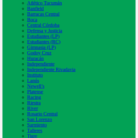
Atlético Tucumán
Banfield
Barracas Central
Boca
Central Córdoba
Defensa y Justicia
Estudiantes (LP)
Estudiantes (RC)
Gimnasia (LP)
Godoy Cruz
Huracán
Independiente
Independiente Rivadavia
Instituto
Lanús
Newell’s
Platense
Racing
Riestra
River
Rosario Central
San Lorenzo
Sarmiento
Talleres
Tigre