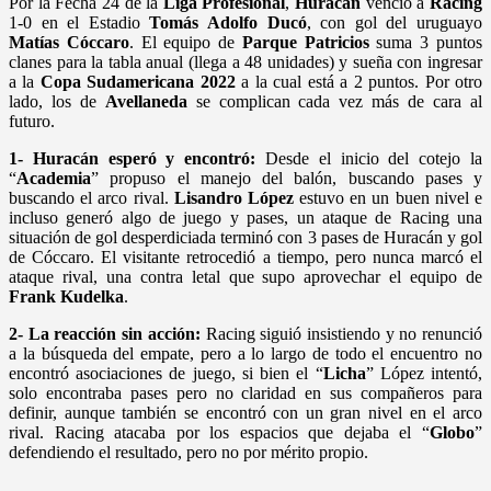
Por la Fecha 24 de la
Liga Profesional
,
Huracán
venció a
Racing
1-0 en el Estadio
Tomás Adolfo Ducó
, con gol del uruguayo
Matías Cóccaro
. El equipo de
Parque Patricios
suma 3 puntos
clanes para la tabla anual (llega a 48 unidades) y sueña con ingresar
a la
Copa
Sudamericana 2022
a la cual está a 2 puntos. Por otro
lado, los de
Avellaneda
se complican cada vez más de cara al
futuro.
1- Huracán esperó y encontró:
Desde el inicio del cotejo la
“
Academia
” propuso el manejo del balón, buscando pases y
buscando el arco rival.
Lisandro López
estuvo en un buen nivel e
incluso generó algo de juego y pases, un ataque de Racing una
situación de gol desperdiciada terminó con 3 pases de Huracán y gol
de Cóccaro. El visitante retrocedió a tiempo, pero nunca marcó el
ataque rival, una contra letal que supo aprovechar el equipo de
Frank Kudelka
.
2- La reacción sin acción:
Racing siguió insistiendo y no renunció
a la búsqueda del empate, pero a lo largo de todo el encuentro no
encontró asociaciones de juego, si bien el “
Licha
” López intentó,
solo encontraba pases pero no claridad en sus compañeros para
definir, aunque también se encontró con un gran nivel en el arco
rival. Racing atacaba por los espacios que dejaba el “
Globo
”
defendiendo el resultado, pero no por mérito propio.