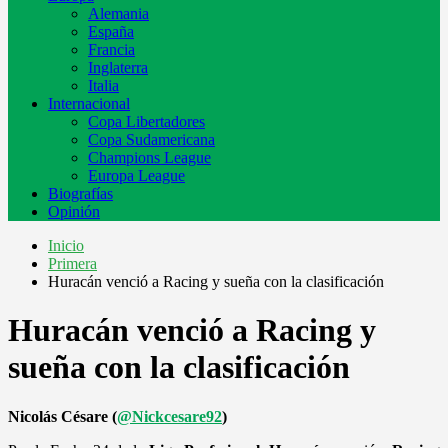
Alemania
España
Francia
Inglaterra
Italia
Internacional
Copa Libertadores
Copa Sudamericana
Champions League
Europa League
Biografías
Opinión
Inicio
Primera
Huracán venció a Racing y sueña con la clasificación
Huracán venció a Racing y
sueña con la clasificación
Nicolás Césare (
@Nickcesare92
)