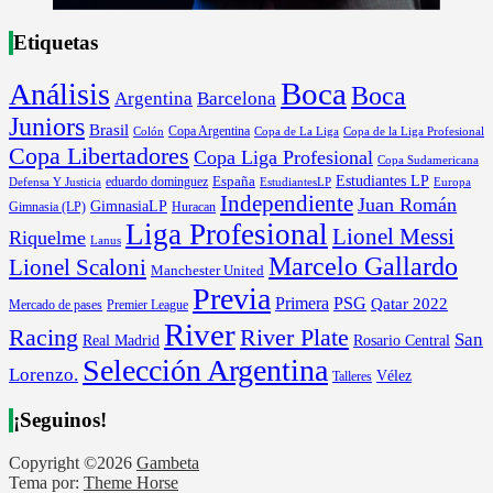
Etiquetas
Boca
Análisis
Boca
Argentina
Barcelona
Juniors
Brasil
Copa Argentina
Colón
Copa de La Liga
Copa de la Liga Profesional
Copa Libertadores
Copa Liga Profesional
Copa Sudamericana
Estudiantes LP
España
eduardo dominguez
Europa
Defensa Y Justicia
EstudiantesLP
Independiente
Juan Román
GimnasiaLP
Gimnasia (LP)
Huracan
Liga Profesional
Lionel Messi
Riquelme
Lanus
Marcelo Gallardo
Lionel Scaloni
Manchester United
Previa
Primera
PSG
Qatar 2022
Mercado de pases
Premier League
River
River Plate
Racing
San
Rosario Central
Real Madrid
Selección Argentina
Lorenzo.
Vélez
Talleres
¡Seguinos!
Copyright ©2026
Gambeta
Tema por:
Theme Horse