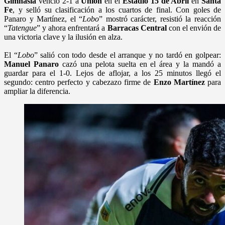
Gimnasia
venció 2-1 a
Unión
en el
Estadio 15 de Abril
en
Santa
Fe
, y selló su clasificación a los cuartos de final. Con goles de
Panaro y Martínez, el “
Lobo
” mostró carácter, resistió la reacción
“
Tatengue
” y ahora enfrentará a
Barracas Central
con el envión de
una victoria clave y la ilusión en alza.
El “
Lobo
” salió con todo desde el arranque y no tardó en golpear:
Manuel Panaro
cazó una pelota suelta en el área y la mandó a
guardar para el 1-0. Lejos de aflojar, a los 25 minutos llegó el
segundo: centro perfecto y cabezazo firme de
Enzo Martínez
para
ampliar la diferencia.