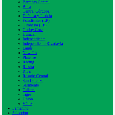
Barracas Central
Boca
Central Córdoba
Defensa y Justicia
Estudiantes (LP)
Gimnasia (LP)
Godoy Cruz
Huracán
Independiente
Independiente Rivadavia
Lanús
Newell’s
Platense
Racing
Riestra
River
Rosario Central
San Lorenzo
Sarmiento
Talleres
Tigre
Unión
Vélez
Femenino
Selección