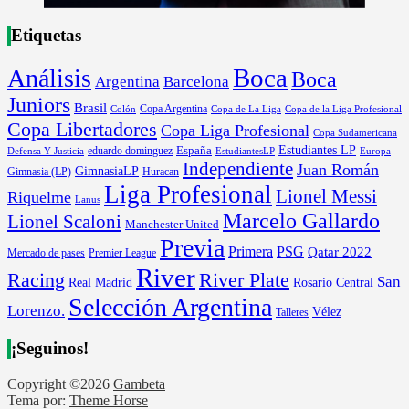
Etiquetas
Boca
Análisis
Boca
Argentina
Barcelona
Juniors
Brasil
Copa Argentina
Colón
Copa de La Liga
Copa de la Liga Profesional
Copa Libertadores
Copa Liga Profesional
Copa Sudamericana
Estudiantes LP
España
eduardo dominguez
Europa
Defensa Y Justicia
EstudiantesLP
Independiente
Juan Román
GimnasiaLP
Gimnasia (LP)
Huracan
Liga Profesional
Lionel Messi
Riquelme
Lanus
Marcelo Gallardo
Lionel Scaloni
Manchester United
Previa
Primera
PSG
Qatar 2022
Mercado de pases
Premier League
River
River Plate
Racing
San
Rosario Central
Real Madrid
Selección Argentina
Lorenzo.
Vélez
Talleres
¡Seguinos!
Copyright ©2026
Gambeta
Tema por:
Theme Horse