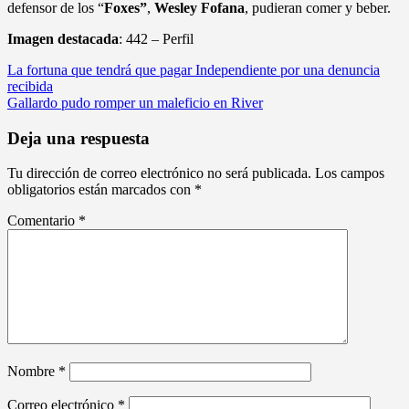
defensor de los “
Foxes”
,
Wesley Fofana
, pudieran comer y beber.
Imagen destacada
: 442 – Perfil
Navegación
La fortuna que tendrá que pagar Independiente por una denuncia
recibida
de
Gallardo pudo romper un maleficio en River
entradas
Deja una respuesta
Tu dirección de correo electrónico no será publicada.
Los campos
obligatorios están marcados con
*
Comentario
*
Nombre
*
Correo electrónico
*