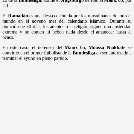
26 de la
Bundesliga
, donde el
Augsburgo
derrotó al
Mainz 05
, por
2-1.
El
Ramadán
es una fiesta celebrada por los musulmanes de todo el
mundo en el noveno mes del calendario islámico. Durante su
duración de 30 días, los adeptos a la religión siguen una austeridad
extrema y no comen ni beben nada desde el amanecer hasta el
ocaso.
En este caso, el defensor del
Mainz 05
,
Moussa
Niakhaté
se
convirtió en el primer futbolista de la
Bundesliga
en ser autorizado a
terminar el ayuno en pleno partido.