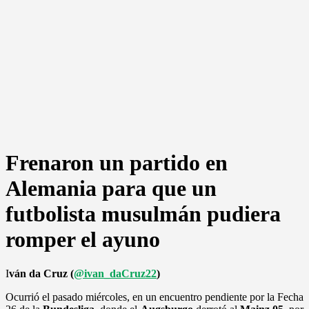
Frenaron un partido en
Alemania para que un
futbolista musulmán pudiera
romper el ayuno
I
ván da Cruz (
@ivan_daCruz22
)
Ocurrió el pasado miércoles, en un encuentro pendiente por la Fecha