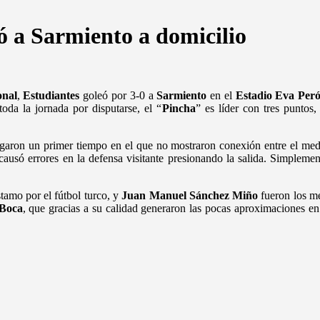
ó a Sarmiento a domicilio
onal
,
Estudiantes
goleó por 3-0 a
Sarmiento
en el
Estadio Eva Peró
toda la jornada por disputarse, el “
Pincha
” es líder con tres puntos,
garon un primer tiempo en el que no mostraron conexión entre el med
y causó errores en la defensa visitante presionando la salida. Simplem
stamo por el fútbol turco, y
Juan Manuel
Sánchez Miño
fueron los me
Boca
, que gracias a su calidad generaron las pocas aproximaciones en