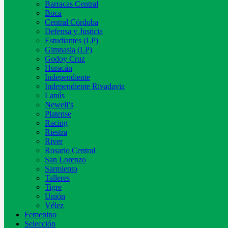
Barracas Central
Boca
Central Córdoba
Defensa y Justicia
Estudiantes (LP)
Gimnasia (LP)
Godoy Cruz
Huracán
Independiente
Independiente Rivadavia
Lanús
Newell’s
Platense
Racing
Riestra
River
Rosario Central
San Lorenzo
Sarmiento
Talleres
Tigre
Unión
Vélez
Femenino
Selección