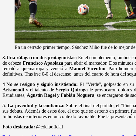
En un cerrado primer tiempo, Sánchez Miño fue de lo mejor de 
3-Una ráfaga con dos protagonistas:
En el complemento, ambos conj
de cabeza
Francisco Apaolaza
para abrir el marcador. Dos minutos d
remató a quemarropa y venció a
Manuel Vicentini
. Para liquidar 
definitivas. Tras irse 0-0 al descanso, antes del cuarto de hora del s
4-No se resignó y siguió insistiendo:
El “Verde”, golpeado en su 
Arismendi
y el talento de
Sergio Quiroga
le provocaron dolores de
Estudiantes,
Agustín Rogel y Fabián Noguera
, se encargaron de sa
5- La juventud y la confianza:
Sobre el final del partido, el “Pinc
sus debuts. Además de estos dos, el otro que se estrenó en primera fu
futbolistas de inferiores en un contexto favorable. Fue la presentación
Foto destacada:
@edelpoficial