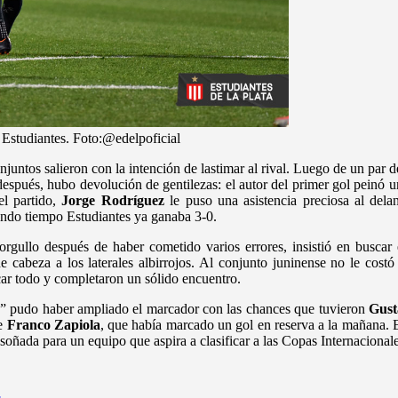
Estudiantes. Foto:@edelpoficial
untos salieron con la intención de lastimar al rival. Luego de un par
espués, hubo devolución de gentilezas: el autor del primer gol peinó u
el partido,
Jorge Rodríguez
le puso una asistencia preciosa al del
egundo tiempo Estudiantes ya ganaba 3-0.
orgullo después de haber cometido varios errores, insistió en buscar
 cabeza a los laterales albirrojos. Al conjunto juninense no le costó 
car todo y completaron un sólido encuentro.
ha” pudo haber ampliado el marcador con las chances que tuvieron
Gust
e
Franco Zapiola
, que había marcado un gol en reserva a la mañana. Es
 soñada para un equipo que aspira a clasificar a las Copas Internacionale