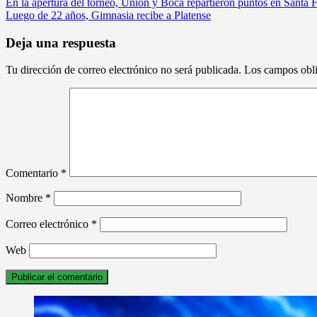
Navegación
En la apertura del torneo, Unión y Boca repartieron puntos en Santa 
Luego de 22 años, Gimnasia recibe a Platense
de
entradas
Deja una respuesta
Tu dirección de correo electrónico no será publicada.
Los campos obli
Comentario
*
Nombre
*
Correo electrónico
*
Web