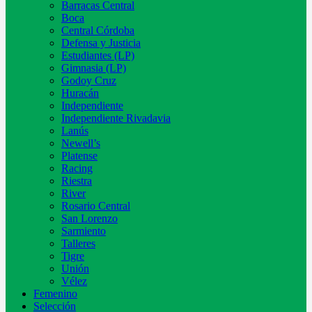
Barracas Central
Boca
Central Córdoba
Defensa y Justicia
Estudiantes (LP)
Gimnasia (LP)
Godoy Cruz
Huracán
Independiente
Independiente Rivadavia
Lanús
Newell’s
Platense
Racing
Riestra
River
Rosario Central
San Lorenzo
Sarmiento
Talleres
Tigre
Unión
Vélez
Femenino
Selección