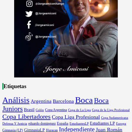
Etiquetas
Boca
Análisis
Boca
Argentina
Barcelona
Juniors
Brasil
Copa Argentina
Colón
Copa de La Liga
Copa de la Liga Profesional
Copa Libertadores
Copa Liga Profesional
Copa Sudamericana
Estudiantes LP
España
eduardo dominguez
Europa
Defensa Y Justicia
EstudiantesLP
Independiente
Juan Román
GimnasiaLP
Gimnasia (LP)
Huracan