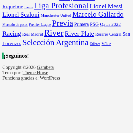
Liga Profesional
Lionel Messi
Riquelme
Lanus
Marcelo Gallardo
Lionel Scaloni
Manchester United
Previa
Primera
PSG
Qatar 2022
Mercado de pases
Premier League
River
River Plate
Racing
San
Rosario Central
Real Madrid
Selección Argentina
Lorenzo.
Vélez
Talleres
¡Seguinos!
Copyright ©2026
Gambeta
Tema por:
Theme Horse
Funciona gracias a:
WordPress