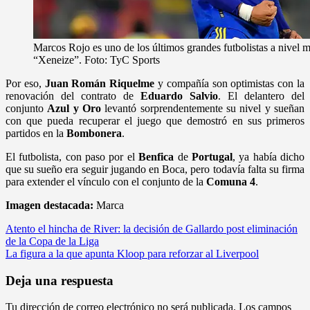
Marcos Rojo es uno de los últimos grandes futbolistas a nivel m
“Xeneize”. Foto: TyC Sports
Por eso,
Juan Román Riquelme
y compañía son optimistas con la
renovación del contrato de
Eduardo Salvio
. El delantero del
conjunto
Azul y Oro
levantó sorprendentemente su nivel y sueñan
con que pueda recuperar el juego que demostró en sus primeros
partidos en la
Bombonera
.
El futbolista, con paso por el
Benfica
de
Portugal
, ya había dicho
que su sueño era seguir jugando en Boca, pero todavía falta su firma
para extender el vínculo con el conjunto de la
Comuna 4
.
Imagen destacada
:
Marca
Navegación
Atento el hincha de River: la decisión de Gallardo post eliminación
de la Copa de la Liga
de
La figura a la que apunta Kloop para reforzar al Liverpool
entradas
Deja una respuesta
Tu dirección de correo electrónico no será publicada.
Los campos