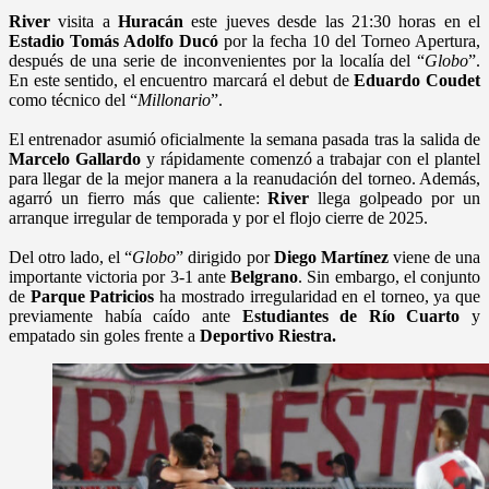
River
visita a
Huracán
este jueves desde las 21:30 horas en el
Estadio Tomás Adolfo Ducó
por la fecha 10 del Torneo Apertura,
después de una serie de inconvenientes por la localía del “
Globo
”.
En este sentido, el encuentro marcará el debut de
Eduardo Coudet
como técnico del “
Millonario
”.
El entrenador asumió oficialmente la semana pasada tras la salida de
Marcelo Gallardo
y rápidamente comenzó a trabajar con el plantel
para llegar de la mejor manera a la reanudación del torneo. Además,
agarró un fierro más que caliente:
River
llega golpeado por un
arranque irregular de temporada y por el flojo cierre de 2025.
Del otro lado, el “
Globo
” dirigido por
Diego Martínez
viene de una
importante victoria por 3-1 ante
Belgrano
. Sin embargo, el conjunto
de
Parque Patricios
ha mostrado irregularidad en el torneo, ya que
previamente había caído ante
Estudiantes de Río Cuarto
y
empatado sin goles frente a
Deportivo Riestra.