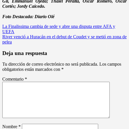
Gil, Emmanuel Ojeda; Thaiel Peralta, Oscar Romero, Oscar
Cortés; Jordy Caicedo.
Foto Destacada: Diario Olé
Navegación
La Finalissima cambia de sede y abre una disputa entre AFA y
UEFA
de
River venció a Huracán en el debut de Coudet y se metió en zona de
entradas
pelea
Deja una respuesta
Tu dirección de correo electrónico no será publicada.
Los campos
obligatorios están marcados con
*
Comentario
*
Nombre
*