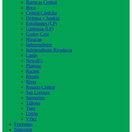
Barracas Central
Boca
Central Córdoba
Defensa y Justicia
Estudiantes (LP)
Gimnasia (LP)
Godoy Cruz
Huracán
Independiente
Independiente Rivadavia
Lanús
Newell’s
Platense
Racing
Riestra
River
Rosario Central
San Lorenzo
Sarmiento
Talleres
Tigre
Unión
Vélez
Femenino
Selección