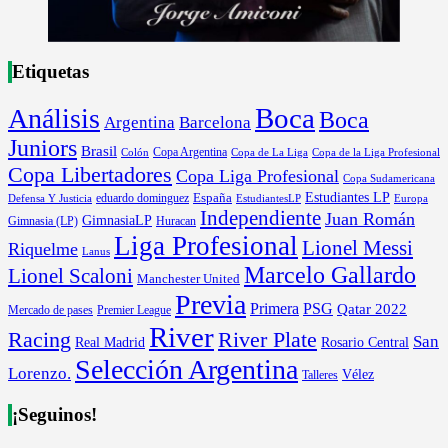
Etiquetas
Boca
Análisis
Boca
Argentina
Barcelona
Juniors
Brasil
Copa Argentina
Colón
Copa de La Liga
Copa de la Liga Profesional
Copa Libertadores
Copa Liga Profesional
Copa Sudamericana
Estudiantes LP
España
eduardo dominguez
Europa
Defensa Y Justicia
EstudiantesLP
Independiente
Juan Román
GimnasiaLP
Gimnasia (LP)
Huracan
Liga Profesional
Lionel Messi
Riquelme
Lanus
Marcelo Gallardo
Lionel Scaloni
Manchester United
Previa
Primera
PSG
Qatar 2022
Mercado de pases
Premier League
River
River Plate
Racing
San
Rosario Central
Real Madrid
Selección Argentina
Lorenzo.
Vélez
Talleres
¡Seguinos!