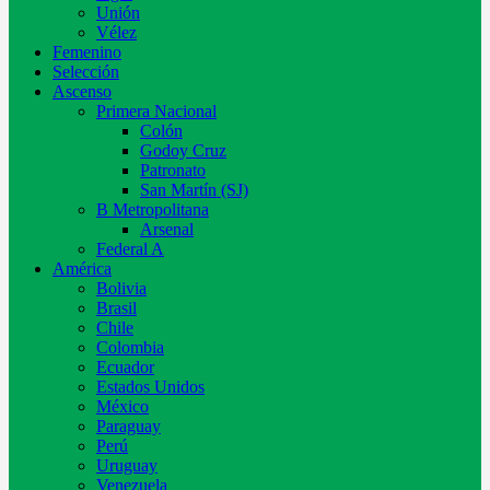
Unión
Vélez
Femenino
Selección
Ascenso
Primera Nacional
Colón
Godoy Cruz
Patronato
San Martín (SJ)
B Metropolitana
Arsenal
Federal A
América
Bolivia
Brasil
Chile
Colombia
Ecuador
Estados Unidos
México
Paraguay
Perú
Uruguay
Venezuela