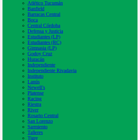
Atlético Tucumán
Banfield
Barracas Central
Boca
Central Córdoba
Defensa y Justicia
Estudiantes (LP)
Estudiantes (RC)
Gimnasia (LP)
Godoy Cruz
Huracán
Independiente
Independiente Rivadavia
Instituto
Lanús
Newell’s
Platense
Racing
Riestra
River
Rosario Central
San Lorenzo
Sarmiento
Talleres
Tigre