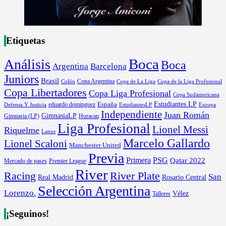
Etiquetas
Boca
Análisis
Boca
Argentina
Barcelona
Juniors
Brasil
Copa Argentina
Colón
Copa de La Liga
Copa de la Liga Profesional
Copa Libertadores
Copa Liga Profesional
Copa Sudamericana
Estudiantes LP
España
eduardo dominguez
Europa
Defensa Y Justicia
EstudiantesLP
Independiente
Juan Román
GimnasiaLP
Gimnasia (LP)
Huracan
Liga Profesional
Lionel Messi
Riquelme
Lanus
Marcelo Gallardo
Lionel Scaloni
Manchester United
Previa
Primera
PSG
Qatar 2022
Mercado de pases
Premier League
River
River Plate
Racing
San
Rosario Central
Real Madrid
Selección Argentina
Lorenzo.
Vélez
Talleres
¡Seguinos!