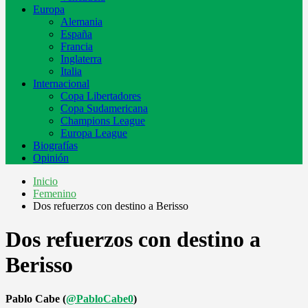
Europa
Alemania
España
Francia
Inglaterra
Italia
Internacional
Copa Libertadores
Copa Sudamericana
Champions League
Europa League
Biografías
Opinión
Inicio
Femenino
Dos refuerzos con destino a Berisso
Dos refuerzos con destino a
Berisso
Pablo Cabe (
@PabloCabe0
)