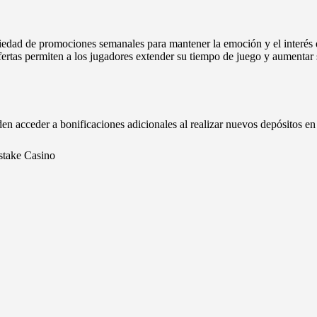
edad de promociones semanales para mantener la emoción y el interés d
fertas permiten a los jugadores extender su tiempo de juego y aumentar s
n acceder a bonificaciones adicionales al realizar nuevos depósitos en 