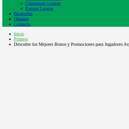
Champions League
Europa League
Biografías
Opinión
Contacto
Inicio
Primera
Descubre los Mejores Bonos y Promociones para Jugadores Ar