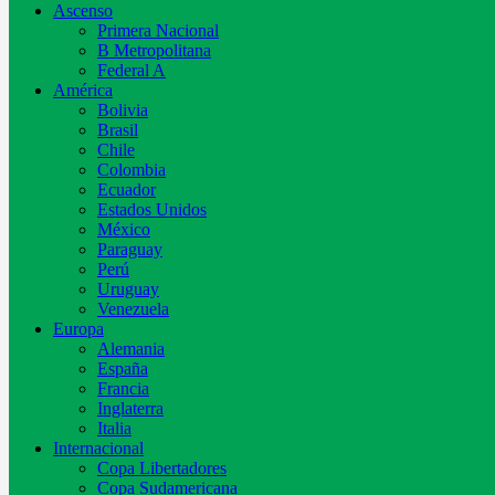
Ascenso
Primera Nacional
B Metropolitana
Federal A
América
Bolivia
Brasil
Chile
Colombia
Ecuador
Estados Unidos
México
Paraguay
Perú
Uruguay
Venezuela
Europa
Alemania
España
Francia
Inglaterra
Italia
Internacional
Copa Libertadores
Copa Sudamericana