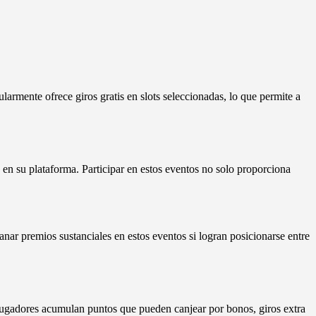
armente ofrece giros gratis en slots seleccionadas, lo que permite a
en su plataforma. Participar en estos eventos no solo proporciona
nar premios sustanciales en estos eventos si logran posicionarse entre
s jugadores acumulan puntos que pueden canjear por bonos, giros extra