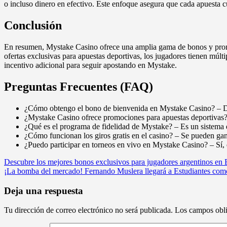
o incluso dinero en efectivo. Este enfoque asegura que cada apuesta cu
Conclusión
En resumen, Mystake Casino ofrece una amplia gama de bonos y promo
ofertas exclusivas para apuestas deportivas, los jugadores tienen múl
incentivo adicional para seguir apostando en Mystake.
Preguntas Frecuentes (FAQ)
¿Cómo obtengo el bono de bienvenida en Mystake Casino? – Debes
¿Mystake Casino ofrece promociones para apuestas deportivas? 
¿Qué es el programa de fidelidad de Mystake? – Es un sistema q
¿Cómo funcionan los giros gratis en el casino? – Se pueden gan
¿Puedo participar en torneos en vivo en Mystake Casino? – Sí, 
Navegación
Descubre los mejores bonos exclusivos para jugadores argentinos en
¡La bomba del mercado! Fernando Muslera llegará a Estudiantes com
de
entradas
Deja una respuesta
Tu dirección de correo electrónico no será publicada.
Los campos obli