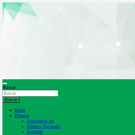
Saltar
al
contenido
Buscar
Buscar
Inicio
Primera
Argentinos Jrs
Atlético Tucumán
Banfield