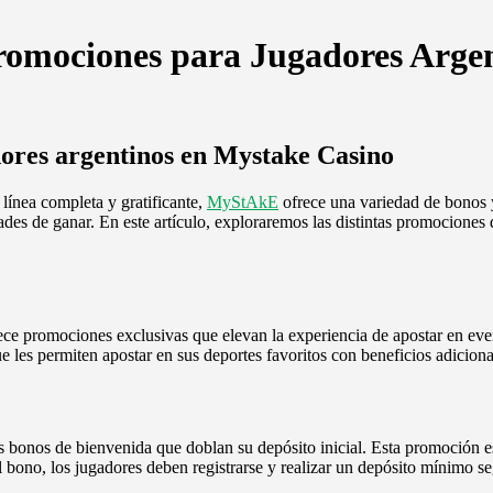
romociones para Jugadores Argen
ores argentinos en Mystake Casino
línea completa y gratificante,
MyStAkE
ofrece una variedad de bonos 
des de ganar. En este artículo, exploraremos las distintas promociones
rece promociones exclusivas que elevan la experiencia de apostar en ev
 les permiten apostar en sus deportes favoritos con beneficios adiciona
bonos de bienvenida que doblan su depósito inicial. Esta promoción es
l bono, los jugadores deben registrarse y realizar un depósito mínimo se