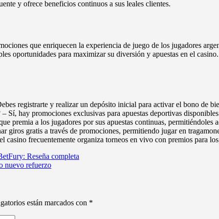
ente y ofrece beneficios continuos a sus leales clientes.
ciones que enriquecen la experiencia de juego de los jugadores arge
tiples oportunidades para maximizar su diversión y apuestas en el casi
 registrarte y realizar un depósito inicial para activar el bono de bi
– Sí, hay promociones exclusivas para apuestas deportivas disponibles
ue premia a los jugadores por sus apuestas continuas, permitiéndoles 
ar giros gratis a través de promociones, permitiendo jugar en tragamone
el casino frecuentemente organiza torneos en vivo con premios para los
 BetFury: Reseña completa
o nuevo refuerzo
gatorios están marcados con
*