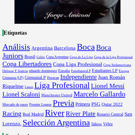
Etiquetas
Boca
Análisis
Boca
Argentina
Barcelona
Juniors
Brasil
Copa Argentina
Colón
Copa de La Liga
Copa de la Liga Profesional
Copa Libertadores
Copa Liga Profesional
Copa Sudamericana
Estudiantes LP
España
eduardo dominguez
Europa
Defensa Y Justicia
EstudiantesLP
Independiente
Juan Román
GimnasiaLP
Gimnasia (LP)
Huracan
Liga Profesional
Lionel Messi
Riquelme
Lanus
Marcelo Gallardo
Lionel Scaloni
Manchester United
Previa
Primera
PSG
Qatar 2022
Mercado de pases
Premier League
River
River Plate
Racing
San
Rosario Central
Real Madrid
Selección Argentina
Lorenzo.
Vélez
Talleres