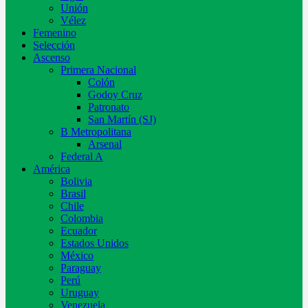
Unión
Vélez
Femenino
Selección
Ascenso
Primera Nacional
Colón
Godoy Cruz
Patronato
San Martín (SJ)
B Metropolitana
Arsenal
Federal A
América
Bolivia
Brasil
Chile
Colombia
Ecuador
Estados Unidos
México
Paraguay
Perú
Uruguay
Venezuela