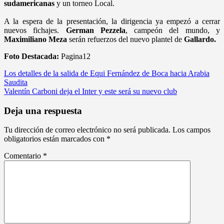
sudamericanas
y un torneo Local.
A la espera de la presentación, la dirigencia ya empezó a cerrar
nuevos fichajes.
German Pezzela
, campeón del mundo, y
Maximiliano Meza
serán refuerzos del nuevo plantel de
Gallardo.
Foto Destacada:
Pagina12
Navegación
Los detalles de la salida de Equi Fernández de Boca hacia Arabia
Saudita
de
Valentín Carboni deja el Inter y este será su nuevo club
entradas
Deja una respuesta
Tu dirección de correo electrónico no será publicada.
Los campos
obligatorios están marcados con
*
Comentario
*