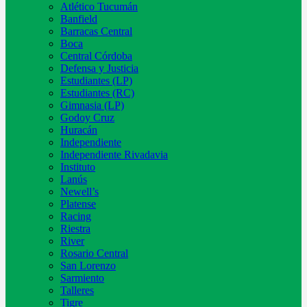
Atlético Tucumán
Banfield
Barracas Central
Boca
Central Córdoba
Defensa y Justicia
Estudiantes (LP)
Estudiantes (RC)
Gimnasia (LP)
Godoy Cruz
Huracán
Independiente
Independiente Rivadavia
Instituto
Lanús
Newell’s
Platense
Racing
Riestra
River
Rosario Central
San Lorenzo
Sarmiento
Talleres
Tigre