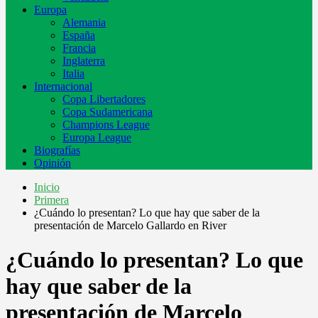
Europa
Alemania
España
Francia
Inglaterra
Italia
Internacional
Copa Libertadores
Copa Sudamericana
Champions League
Europa League
Biografías
Opinión
Inicio
Primera
¿Cuándo lo presentan? Lo que hay que saber de la
presentación de Marcelo Gallardo en River
¿Cuándo lo presentan? Lo que
hay que saber de la
presentación de Marcelo