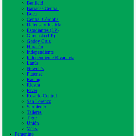
Banfield
Barracas Central
Boca
Central Córdoba
Defensa y Justicia
Estudiantes (LP)
Gimnasia (LP)
Godoy Cruz
Huracán
Independiente
Independiente Rivadavia
Lanús
Newell’s
Platense
Racing
Riestra
River
Rosario Central
San Lorenzo
Sarmiento
Talleres
Tigre
Unión
Vélez
Femenino