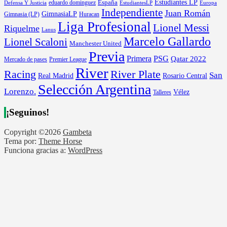
Estudiantes LP
España
eduardo dominguez
Europa
Defensa Y Justicia
EstudiantesLP
Independiente
Juan Román
GimnasiaLP
Gimnasia (LP)
Huracan
Liga Profesional
Lionel Messi
Riquelme
Lanus
Marcelo Gallardo
Lionel Scaloni
Manchester United
Previa
Primera
PSG
Qatar 2022
Mercado de pases
Premier League
River
River Plate
Racing
San
Rosario Central
Real Madrid
Selección Argentina
Lorenzo.
Vélez
Talleres
¡Seguinos!
Copyright ©2026
Gambeta
Tema por:
Theme Horse
Funciona gracias a:
WordPress