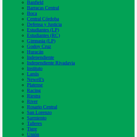
Banfield
Barracas Central
Boca
Central Córdoba
Defensa y Justicia
Estudiantes (LP)
Estudiantes (RC)
Gimnasia (LP)
Godoy Cruz
Huracán
Independiente
Independiente Rivadavia
Instituto
Lanús
Newell’s
Platense
Racing
Riestra
River
Rosario Central
San Lorenzo
Sarmiento
Talleres
Tigre
Unión