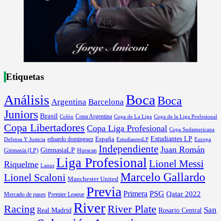
Etiquetas
Boca
Análisis
Boca
Argentina
Barcelona
Juniors
Brasil
Copa Argentina
Colón
Copa de La Liga
Copa de la Liga Profesional
Copa Libertadores
Copa Liga Profesional
Copa Sudamericana
Estudiantes LP
España
eduardo dominguez
Europa
Defensa Y Justicia
EstudiantesLP
Independiente
Juan Román
GimnasiaLP
Gimnasia (LP)
Huracan
Liga Profesional
Lionel Messi
Riquelme
Lanus
Marcelo Gallardo
Lionel Scaloni
Manchester United
Previa
Primera
PSG
Qatar 2022
Mercado de pases
Premier League
River
River Plate
Racing
San
Rosario Central
Real Madrid