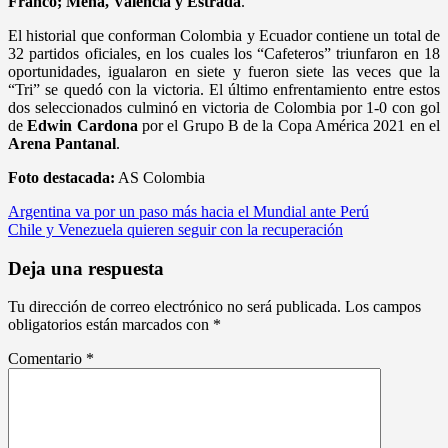
Franco; Mena, Valencia y Estrada
.
El historial que conforman Colombia y Ecuador contiene un total de
32 partidos oficiales, en los cuales los “Cafeteros” triunfaron en 18
oportunidades, igualaron en siete y fueron siete las veces que la
“Tri” se quedó con la victoria. El último enfrentamiento entre estos
dos seleccionados culminó en victoria de Colombia por 1-0 con gol
de
Edwin Cardona
por el Grupo B de la Copa América 2021 en el
Arena Pantanal
.
Foto destacada:
AS Colombia
Navegación
Argentina va por un paso más hacia el Mundial ante Perú
Chile y Venezuela quieren seguir con la recuperación
de
entradas
Deja una respuesta
Tu dirección de correo electrónico no será publicada.
Los campos
obligatorios están marcados con
*
Comentario
*