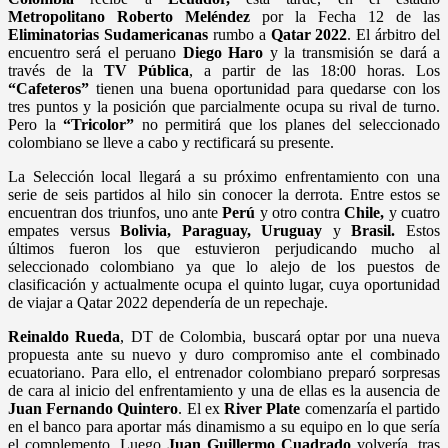
Metropolitano Roberto Meléndez
por la Fecha 12 de las
Eliminatorias Sudamericanas
rumbo a
Qatar 2022
. El árbitro del
encuentro será el peruano
Diego Haro
y la transmisión se dará a
través de la
TV Pública
, a partir de las 18:00 horas. Los
“Cafeteros”
tienen una buena oportunidad para quedarse con los
tres puntos y la posición que parcialmente ocupa su rival de turno.
Pero la
“Tricolor”
no permitirá que los planes del seleccionado
colombiano se lleve a cabo y rectificará su presente.
La Selección local llegará a su próximo enfrentamiento con una
serie de seis partidos al hilo sin conocer la derrota. Entre estos se
encuentran dos triunfos, uno ante
Perú
y otro contra
Chile,
y cuatro
empates versus
Bolivia, Paraguay, Uruguay
y
Brasil.
Estos
últimos fueron los que estuvieron perjudicando mucho al
seleccionado colombiano ya que lo alejo de los puestos de
clasificación y actualmente ocupa el quinto lugar, cuya oportunidad
de viajar a Qatar 2022 dependería de un repechaje.
Reinaldo Rueda
, DT de Colombia, buscará optar por una nueva
propuesta ante su nuevo y duro compromiso ante el combinado
ecuatoriano. Para ello, el entrenador colombiano preparó sorpresas
de cara al inicio del enfrentamiento y una de ellas es la ausencia de
Juan Fernando Quintero
. El ex
River Plate
comenzaría el partido
en el banco para aportar más dinamismo a su equipo en lo que sería
el complemento. Luego
Juan Guillermo Cuadrado
volvería, tras