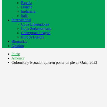
España
Francia
Inglaterra
Italia
Internacional
Copa Libertadores
Copa Sudamericana
Champions League
Europa League
Biografías
Opinión
Inicio
América
Colombia y Ecuador quieren poner un pie en Qatar 2022