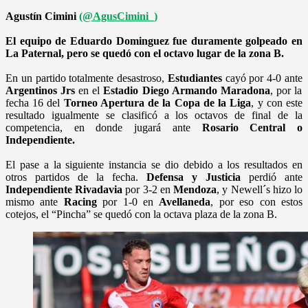
Agustín Cimini
(@AgusCimini_)
El equipo de Eduardo Dominguez fue duramente golpeado en
La Paternal, pero se quedó con el octavo lugar de la zona B.
En un partido totalmente desastroso,
Estudiantes
cayó por 4-0 ante
Argentinos Jrs
en el
Estadio Diego Armando Maradona
, por la
fecha 16 del
Torneo Apertura de la Copa de la Liga
, y con este
resultado igualmente se clasificó a los octavos de final de la
competencia, en donde jugará ante
Rosario Central o
Independiente.
El pase a la siguiente instancia se dio debido a los resultados en
otros partidos de la fecha.
Defensa y Justicia
perdió ante
Independiente Rivadavia
por 3-2 en
Mendoza
, y Newell´s hizo lo
mismo ante
Racing
por 1-0 en
Avellaneda
, por eso con estos
cotejos, el “Pincha” se quedó con la octava plaza de la zona B.