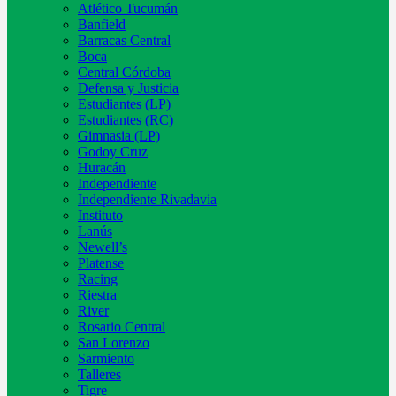
Atlético Tucumán
Banfield
Barracas Central
Boca
Central Córdoba
Defensa y Justicia
Estudiantes (LP)
Estudiantes (RC)
Gimnasia (LP)
Godoy Cruz
Huracán
Independiente
Independiente Rivadavia
Instituto
Lanús
Newell’s
Platense
Racing
Riestra
River
Rosario Central
San Lorenzo
Sarmiento
Talleres
Tigre