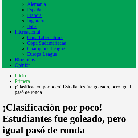
Alemania
España
Francia
Inglaterra
Italia
Internacional
Copa Libertadores
Copa Sudamericana
Champions League
Europa League
Biografías
Opinión
Inicio
Primera
¡Clasificación por poco! Estudiantes fue goleado, pero igual
pasó de ronda
¡Clasificación por poco!
Estudiantes fue goleado, pero
igual pasó de ronda