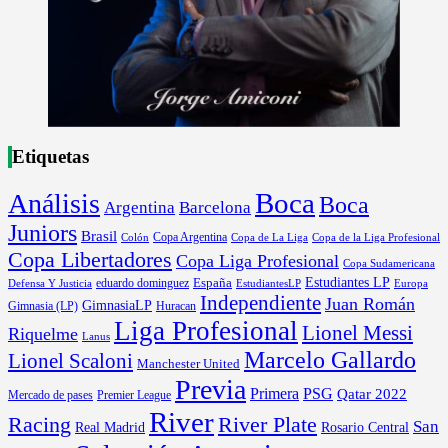
Etiquetas
Boca
Análisis
Boca
Argentina
Barcelona
Juniors
Brasil
Copa Argentina
Colón
Copa de La Liga
Copa de la Liga Profesional
Copa Libertadores
Copa Liga Profesional
Copa Sudamericana
Estudiantes LP
España
eduardo dominguez
Europa
Defensa Y Justicia
EstudiantesLP
Independiente
Juan Román
GimnasiaLP
Gimnasia (LP)
Huracan
Liga Profesional
Lionel Messi
Riquelme
Lanus
Marcelo Gallardo
Lionel Scaloni
Manchester United
Previa
Primera
PSG
Qatar 2022
Mercado de pases
Premier League
River
River Plate
Racing
San
Rosario Central
Real Madrid