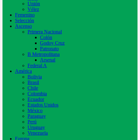
Unión
Vélez
Femenino
Selección
Ascenso
Primera Nacional
Colón
Godoy Cruz
Patronato
B Metropolitana
Arsenal
Federal A
América
Bolivia
Brasil
Chile
Colombia
Ecuador
Estados Unidos
México
Paraguay
Perú
Uruguay
Venezuela
Europa